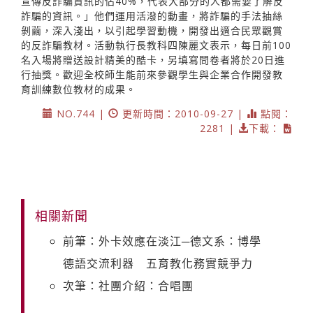
宣傳反詐騙資訊的佔40%，代表大部分的人都需要了解反
詐騙的資訊。」他們運用活潑的動畫，將詐騙的手法抽絲
剝繭，深入淺出，以引起學習動機，開發出適合民眾觀賞
的反詐騙教材。活動執行長教科四陳麗文表示，每日前100
名入場將贈送設計精美的酷卡，另填寫問卷者將於20日進
行抽獎。歡迎全校師生能前來參觀學生與企業合作開發教
育訓練數位教材的成果。
NO.744 |
更新時間：2010-09-27 |
點閱：
2281 |
下載：
相關新聞
前筆：外卡效應在淡江─德文系：博學
德語交流利器 五育教化務實競爭力
次筆：社團介紹：合唱團