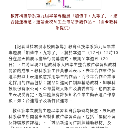
教育科技學系第九屆畢業專題展「加值中，九等了」，結
合捷運概念，邀請全校師生至每站參觀作品。（圖�教科
系提供）
【記者潘桂君淡水校園報導】教育科技學系第九屆畢業
專題展「加值中，九等了」，將於本週二（17日）12時10
分在黑天鵝展示廳舉行開幕儀式，展期至本週五（20
日），共將呈現21組教科系大四學生整合數位學習與教材
開發的成果。教科系系主任黃雅萍表示，去年合作單位多
達半數以上表達願意採用學生的作品，而今年合作企業確
定採用的作品包括：誠品新進同仁訓練輔助教材、旭聯科
技股份有限公司、亞都麗緻大飯店及農委會等。也由於學
生表現受肯定，近年陸續有許多知名企業主動表達合作意
願，如：台達電子及新竹貨運等。
教科系本次展覽主題以學習者自我學習為概念，展出教
科系學生所開發出客製化數位學習產品，包括「騙假不留-
反詐騙數位課程」、「誠品新進同仁訓練輔助教材」及