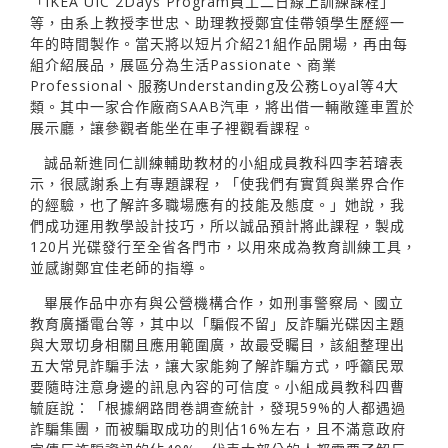
「IKEA UIC 2Days Program員工二日線上訓練課程」
等，由系上教授李世忠、助理教授鄭宜佳帶領學生歷經一
年的時間製作。當天將以短片介紹21組作品開場，再由每
組介紹展品，展區分為生活Passionate、商業
Professional、服務Understanding及公務Loyal等4大
類。其中一家合作廠商SAAB汽車，將出借一輛敞篷車置於
展示廳，讓參觀者能坐在車子裡觀看課程。
誠品新進同仁訓練輔助教材的小組成員教科四李若璿表
示，很感謝系上有專題課程，「使我們有實質與業界合作
的經驗，也了解許多職場應有的技能及態度。」她說，我
們成功運用教學設計技巧，所以誠品預計將此課程，製成
120片光碟發行至全省各門市，以用來成為教育訓練工具，
並感謝鄭宜佳老師的指導。
畢展作品中亦有與公營機構合作，如刑事警察局、國立
教育廣播電台等，其中以「騙假不留」反詐騙光碟因主題
與大眾切身相關且應用範圍廣，故最受矚目，該組整理出
五大常見詐騙手法，讓大家能夠了解詐騙方式，呼籲民眾
要隨時注意身邊的訊息內容的可信度。小組成員教科四曹
毓庭說：「根據網路問卷調查統計，發現59%的人都遇過
詐騙集團，而被騙取成功的則佔16%左右，且不滿意政府