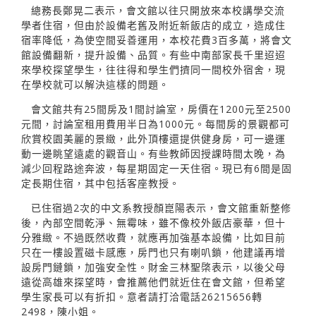
總務長鄭晃二表示，會文館以往只開放來本校講學交流
學者住宿，但由於設備老舊及附近新飯店的成立，造成住
宿率降低，為使空間妥善運用，本校花費3百多萬，將會文
館設備翻新，提升設備、品質。有些中南部家長千里迢迢
來學校探望學生，往往得和學生們擠同一間校外宿舍，現
在學校就可以解決這樣的問題。
會文館共有25間房及1間討論室，房價在1200元至2500
元間，討論室租用費用半日為1000元。每間房的景觀都可
欣賞校園美麗的景緻，此外頂樓還提供健身房，可一邊運
動一邊眺望遠處的觀音山。有些教師因授課時間太晚，為
減少回程路途奔波，每星期固定一天住宿。現已有6間是固
定長期住宿，其中包括客座教授。
已住宿過2次的中文系教授顏崑陽表示，會文館重新整修
後，內部空間乾淨、無霉味，雖不像校外飯店豪華，但十
分雅緻。不過既然收費，就應再加強基本設備，比如目前
只在一樓設置磁卡感應，房門也只有喇叭鎖，他建議再增
設房門鏈鎖，加強安全性。財金三林聖棨表示，以後父母
遠從高雄來探望時，會推薦他們就近住在會文館，但希望
學生家長可以有折扣。意者請打洽電話26215656轉
2498，陳小姐。