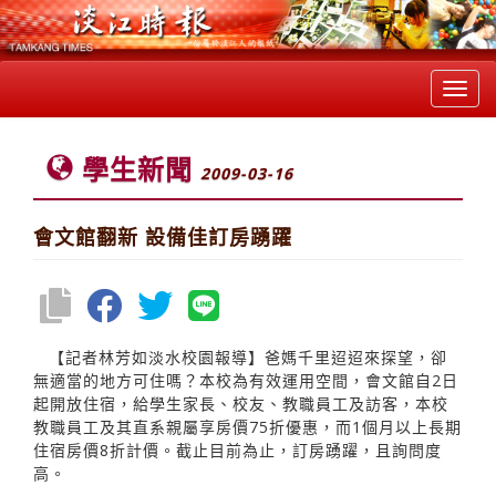
Toggl
navig
學生新聞
2009-03-16
會文館翻新 設備佳訂房踴躍
【記者林芳如淡水校園報導】爸媽千里迢迢來探望，卻
無適當的地方可住嗎？本校為有效運用空間，會文館自2日
起開放住宿，給學生家長、校友、教職員工及訪客，本校
教職員工及其直系親屬享房價75折優惠，而1個月以上長期
住宿房價8折計價。截止目前為止，訂房踴躍，且詢問度
高。