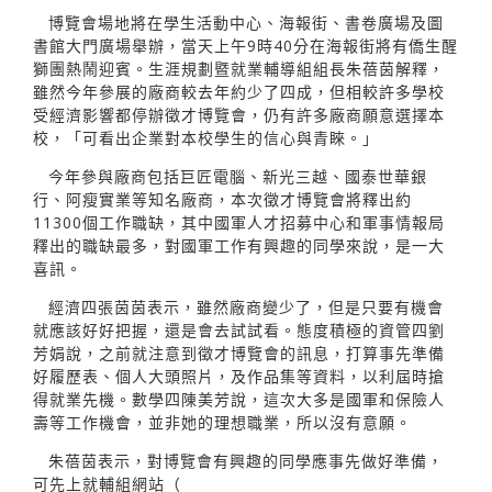
博覽會場地將在學生活動中心、海報街、書卷廣場及圖
書館大門廣場舉辦，當天上午9時40分在海報街將有僑生醒
獅團熱鬧迎賓。生涯規劃暨就業輔導組組長朱蓓茵解釋，
雖然今年參展的廠商較去年約少了四成，但相較許多學校
受經濟影響都停辦徵才博覽會，仍有許多廠商願意選擇本
校，「可看出企業對本校學生的信心與青睞。」
今年參與廠商包括巨匠電腦、新光三越、國泰世華銀
行、阿瘦實業等知名廠商，本次徵才博覽會將釋出約
11300個工作職缺，其中國軍人才招募中心和軍事情報局
釋出的職缺最多，對國軍工作有興趣的同學來說，是一大
喜訊。
經濟四張茵茵表示，雖然廠商變少了，但是只要有機會
就應該好好把握，還是會去試試看。態度積極的資管四劉
芳娟說，之前就注意到徵才博覽會的訊息，打算事先準備
好履歷表、個人大頭照片，及作品集等資料，以利屆時搶
得就業先機。數學四陳美芳說，這次大多是國軍和保險人
壽等工作機會，並非她的理想職業，所以沒有意願。
朱蓓茵表示，對博覽會有興趣的同學應事先做好準備，
可先上就輔組網站（