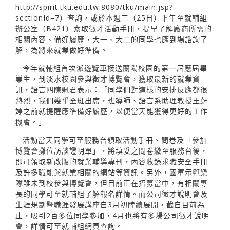
http://spirit.tku.edu.tw
:8080/tku/main.jsp?
sectionId=7）查詢，或於本週三（25日）下午至就輔組
辦公室（B421）索取徵才活動手冊，提早了解廠商所需的
相關內容、備好履歷，大一、大二的同學也應到場諮詢了
解，為將來就業做好準備。
今年就輔組首次派遊覽車接送蘭陽校園的第一屆應屆畢
業生，到淡水校園參與徵才博覽會，獲取最新的就業資
訊，語言四陳姵君表示：「同學們對這樣的安排反應都很
熱烈，我們幾乎全班出席，班導師、語言系助理教授王蔚
婷之前就提醒應準備好履歷，以便當天能獲得更好的工作
機會。」
活動當天同學可至服務台領取活動手冊、問卷及「參加
博覽會攤位訪談證明單」，將填妥之問卷繳至服務台後，
即可領取新改版的就業輔導專刊，內容收錄求職安全手冊
及許多職能與就業相關的網站等資訊。另外，國軍示範樂
隊雖未到校參與博覽會，但目前正在招募當中，有相關專
長的同學可至就輔組了解報名詳情。而公司徵才說明會及
生涯規劃暨職涯發展講座自3月初陸續展開，截自目前為
止，吸引2百多位同學參加，4月也將有多場公司徵才說明
會，詳情可至就輔組網頁查詢。