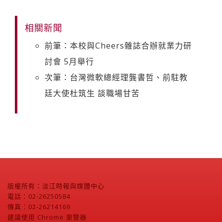
相關新聞
前筆：本校與Cheers雜誌合辦就業力研
討會 5月舉行
次筆：台灣微軟總經理龔書哲、前駐教
廷大使杜筑生 談職場甘苦
版權所有：淡江時報與媒體中心
電話：02-26250584
傳真：02-26214169
建議使用 Chrome 瀏覽器