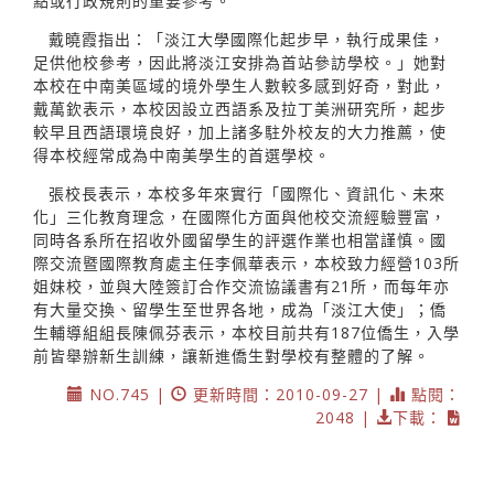
點或行政規則的重要參考。
戴曉霞指出：「淡江大學國際化起步早，執行成果佳，
足供他校參考，因此將淡江安排為首站參訪學校。」她對
本校在中南美區域的境外學生人數較多感到好奇，對此，
戴萬欽表示，本校因設立西語系及拉丁美洲研究所，起步
較早且西語環境良好，加上諸多駐外校友的大力推薦，使
得本校經常成為中南美學生的首選學校。
張校長表示，本校多年來實行「國際化、資訊化、未來
化」三化教育理念，在國際化方面與他校交流經驗豐富，
同時各系所在招收外國留學生的評選作業也相當謹慎。國
際交流暨國際教育處主任李佩華表示，本校致力經營103所
姐妹校，並與大陸簽訂合作交流協議書有21所，而每年亦
有大量交換、留學生至世界各地，成為「淡江大使」；僑
生輔導組組長陳佩芬表示，本校目前共有187位僑生，入學
前皆舉辦新生訓練，讓新進僑生對學校有整體的了解。
NO.745 |
更新時間：2010-09-27 |
點閱：
2048 |
下載：