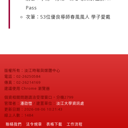
Pass
次筆：53位優良導師春風風人 學子愛戴
版權所有：淡江時報與媒體中心
電話：02-26250584
傳真：02-26214169
建議使用 Chrome 瀏覽器
個資相關問題請洽受理窗口，分機2799
管理者：
潘劭愷
/ 建置單位：
淡江大學資訊處
更新日期：2026-08-06 10:21:43
線上人數：1484
聯絡我們
法令規章
表格下載
工作流程