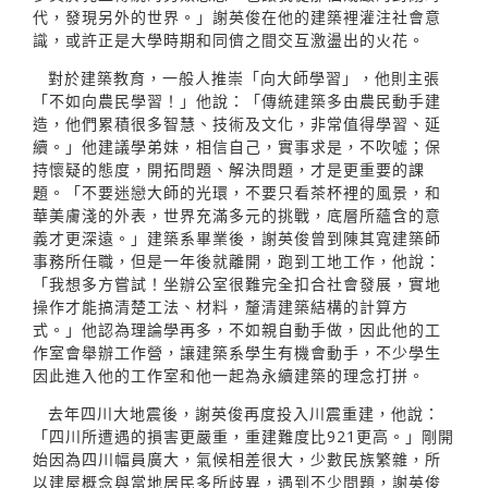
代，發現另外的世界。」謝英俊在他的建築裡灌注社會意
識，或許正是大學時期和同儕之間交互激盪出的火花。
對於建築教育，一般人推崇「向大師學習」，他則主張
「不如向農民學習！」他說：「傳統建築多由農民動手建
造，他們累積很多智慧、技術及文化，非常值得學習、延
續。」他建議學弟妹，相信自己，實事求是，不吹噓；保
持懷疑的態度，開拓問題、解決問題，才是更重要的課
題。「不要迷戀大師的光環，不要只看茶杯裡的風景，和
華美膚淺的外表，世界充滿多元的挑戰，底層所蘊含的意
義才更深遠。」建築系畢業後，謝英俊曾到陳其寬建築師
事務所任職，但是一年後就離開，跑到工地工作，他說：
「我想多方嘗試！坐辦公室很難完全扣合社會發展，實地
操作才能搞清楚工法、材料，釐清建築結構的計算方
式。」他認為理論學再多，不如親自動手做，因此他的工
作室會舉辦工作營，讓建築系學生有機會動手，不少學生
因此進入他的工作室和他一起為永續建築的理念打拼。
去年四川大地震後，謝英俊再度投入川震重建，他說：
「四川所遭遇的損害更嚴重，重建難度比921更高。」剛開
始因為四川幅員廣大，氣候相差很大，少數民族繁雜，所
以建屋概念與當地居民多所歧異，遇到不少問題，謝英俊