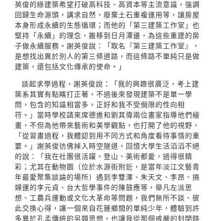
英俊的綠建築希望打破高科技、高資本等主流意識，強調
回歸生命源頭，講求自然，廢棄土石重複運用等，讓房屋
本身形成永續的生態循環；而他的「第三建築工作室」也
堅持「永續」的理念，搬移到日月潭邊，為這些重建的房
子做永續服務。謝英俊說：「取名『第三建築工作室』，
是想找出異於別人的第三條道路，而這條路不單純只是做
建築，還包括文化傳承的使命。」
談起求學過程，謝英俊說：「我的興趣很廣泛，考上建
築系其實有點瞎打正著，不過後來發現建築不是單一學
問，包含的知識相當多，正好和我不受侷限的性向相
符。」當時學校請來席德進和劉其偉兩位畫家指導他們繪
畫，不但為他帶來藝術和美學觀點，也打開了他的視野，
「從習畫過程，我體認到用不同方式和角度看待事情的重
要。」謝英俊彷佛掉入時空隧道，回憶大學生活滔滔不絕
的說：「我在社團很活躍，登山、美術都愛，過得很精
彩；尤其在動物園（位於水源街附近，是當年淡江文藝青
年最愛聚集談論的場所）遇到李雙澤、朱天文、李昂、搞
婦運的李元貞、台大哲學事件的陳鼓應等，舉凡左派思
想、工農兵運動或文化大革命等問題，我們無所不談、彼
此交換心得，讓一個來自花蓮鄉間的單純少年，體驗到許
多異於孔孟傳統的另類思想，也讓我從那個戒嚴的封閉時