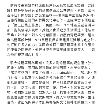
謝英俊長期致力於城市綠建築及綠文化環境規劃，曾經
設計過許多赫赫有名的商業建築及公共建築，例如：國內
首座自行開發設計之充氣結構──陽明山中國飯店游泳池，
及獲得競圖首獎的新竹縣文化中心等。因緣際會下他成立
了「第三建築工作室」，民國88年，921地震重創台灣中
部，謝英俊深入災區，推動文化重建及生活重建。他結合
專業，對社會、對人文付諸關懷，曾獲台灣建築獎、遠東
傑出建築設計獎、921重建委員會重建貢獻獎等肯定之外，
也打動許多人的心，美國麻省理工學院建築系系主任張永
和便曾公開表示，他很推崇台灣建築師謝英俊等人，「因
為他們非常關心社會。」
現今綠建築蔚為風潮，很多人對綠建築的觀念僅止於，
節能、減碳、可回收等狹隘的技術層面，謝英俊認為：
「那是不夠的！擁有『永續（sustainable）』的功能，包
含社會、文化甚至人類學等多面向綜合考量的建築，才能
稱為綠建築。」謝英俊舉例，在日月潭協助鄒族蓋房子
時，用「以工代賑」的方式，使用竹子、石頭等當地建
材，強調施工簡單，教族人用自己的雙手重建家園，並考
慮原住民對於祭典儀式的需求，融入當地文化特色、生活
習慣，建出來的房子才能將鄒族的文化精神永續傳承。謝