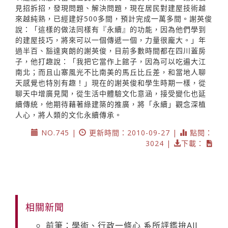
見招拆招，發現問題、解決問題，現在居民對建屋技術越
來越純熟，已經建好500多間，預計完成一萬多間。謝英俊
說：「這樣的做法同樣有『永續』的功能，因為他們學到
的建屋技巧，將來可以一個傳遞一個，力量很龐大。」年
過半百、豁達爽朗的謝英俊，目前多數時間都在四川蓋房
子，他打趣說：「我把它當作上館子，因為可以吃遍大江
南北；而且山寨風光不比南美的馬丘比丘差，和當地人聊
天感覺也特別有趣！」現在的謝英俊和學生時期一樣，從
聊天中增廣見聞，從生活中體驗文化意涵，接受變化也延
續傳統，他期待藉著綠建築的推廣，將「永續」觀念深植
人心，將人類的文化永續傳承。
NO.745 |
更新時間：2010-09-27 |
點閱：
3024 |
下載：
相關新聞
前筆：學術、行政一條心 系所評鑑拚All