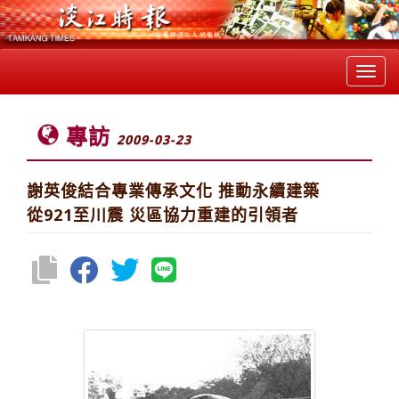
Toggl
navig
專訪
2009-03-23
謝英俊結合專業傳承文化 推動永續建築
從921至川震 災區協力重建的引領者