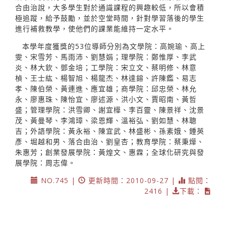
合由治說，大多學生對於通識課程的興趣較低，所以會積
極追蹤，給予鼓勵，並於空堂時間，針對學習落後的學生
進行補救教學，使他們的課業能維持一定水平。
本學年度獲獎的53位導師分別為文學院：高婉瑜、高上
雯、宋雪芳、馬雨沛、劉慧娟；理學院：鄭惟厚、李武
炎、林大欽、鄧金培；工學院：宋立文、蔡明修、林意
楨、王士紘、楊智旭、楊龍杰、林達鎔、許陳鑑、易志
孝、陳伯榮、黃連進、應宜雄；商學院：邱忠榮、林允
永、廖惠珠、陳怡宜、廖述源、洪小文、賈昭南、黃哲
盛；管理學院：洪雪卿、謝宜樺、李百靈、陳景祥、沈景
茂、黃曼琴、李鴻璋、梁恩輝、溫裕弘、劉如慧、林聰
吉；外語學院：黃永裕、陳宜武、林盛彬、孫素娥、鍾英
彥、堀越和男、落合由治、劉皇杏；教育學院：蔡秉燁、
朱惠芳；創業發展學院：黃煌文、惠霖；全球化研究與發
展學院：周志偉。
NO.745 |
更新時間：2010-09-27 |
點閱：
2416 |
下載：