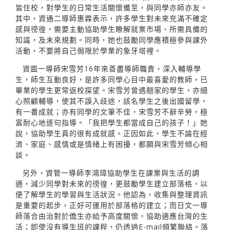
皆住校，對學生的日常生活關懷備至，與同學亦師亦友。
其中，資通二導師惠霖表示，許多學生對未來充滿不確定
感與徬徨，需要主動協助學生瞭解就業市場、所需具備的
知識，及未來規劃。同時，她也鼓勵同學應積極參與課外
活動，不要將自己侷限於學業的象牙塔裡。
資圖一導師宋雪芳16年來善盡導師職責，深入輔導學
生，師生互動良好，是許多同學心目中最喜愛的教師，已
畢業的學生更常返校探望。宋雪芳曾遇翹家的學生，亦細
心照顧輔導，使其不誤入歧途，該名學生之後出國留學，
有一番成就；亦有同學的文筆不佳，宋雪芳不辭辛勞，極
富耐心地逐句指導。「我把學生都當成自己的孩子！」她
說，協助學生真的很有成就感。正因如此，學生不論在經
濟、家庭、感情或是情緒上有困擾，都願與宋雪芳傾心相
談。
另外，資管一導師李鴻璋協助學生在課業與生活的調
適，減少同學對未來的徬徨，更鼓勵學生建立部落格，以
便了解學生的學習與生活狀況。他認為，收集與整理資訊
是重要的起步，正好可運用於部落格的建立；而日文一導
師落合由治對於僑生亦給予高度關懷，協助適應台灣的生
活；即使沒有導生班的課程，仍透過E-mail頻繁聯絡。落