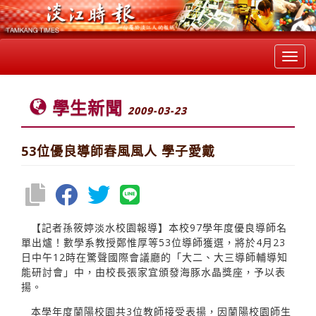
Toggl
navig
學生新聞
2009-03-23
53位優良導師春風風人 學子愛戴
【記者孫筱婷淡水校園報導】本校97學年度優良導師名
單出爐！數學系教授鄭惟厚等53位導師獲選，將於4月23
日中午12時在驚聲國際會議廳的「大二、大三導師輔導知
能研討會」中，由校長張家宜頒發海豚水晶獎座，予以表
揚。
本學年度蘭陽校園共3位教師接受表揚，因蘭陽校園師生