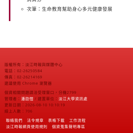
次筆：生命教育幫助身心多元健康發展
版權所有：淡江時報與媒體中心
電話：02-26250584
傳真：02-26214169
建議使用 Chrome 瀏覽器
個資相關問題請洽受理窗口，分機2799
管理者：
潘劭愷
/ 建置單位：
淡江大學資訊處
更新日期：2026-08-10 10:10:19
線上人數：706
聯絡我們
法令規章
表格下載
工作流程
淡江時報網頁使用規則
個資蒐集聲明專區