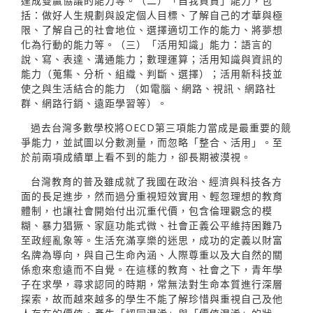
達成雙贏協議的能力等。（二）「自我負責」能力，包
括：做好人生規劃與設定個人目標、了解自己的才華與極
限、了解自己的社會地位、選擇適切工作的能力、將夢想
化為行動的能力等。（三）「活用知識」能力：語言的
說、寫、表達、溝通能力；數理運算；活用知識與資訊的
能力（蒐集、分析、組織、判斷、選擇）；活用新科技並
使之與生活結合的能力 （如電腦、網路、視訊、網路社
群、網路行銷、遠距學習等）。
過去台灣多數學校將OECD第三項能力當成是最重要的競
爭能力，並試圖以分數測量，而忽略「整合、活用」。至
於前兩項成績單上看不到的能力，卻長期被漠視。
台灣教育的普及雖成就了我國在政治、經濟與科技各方
面的長足進步，然而過分重視短效實用、輕忽理想的教育
體制，也讓社會開始付出沉重代價，包含倫理觀念的模
糊、暴力猖獗、家庭功能式微、社會正義公平維持困難乃
至政經亂象等。生活充滿享樂的迷思，成功的定義以財富
名牌為導向，與自己生命內涵、人際尊重以及大自然的關
係愈來愈遠而不自覺。在這樣的教育、社會之下，青年學
子在求學，尋求認同的時期，常無法對生命本質進行深層
探索，故而越來越多的學生不能了解珍惜與重視自己及他