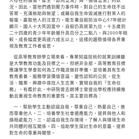
人存在的價值，產生「認同混淆」與「價值混淆」的狀
況。因此，當他們遇到壓力事件時，對自己的生命找不出
答案、充滿無助與無望；或藉自我生命毀滅進行對某人的
報復、贏取他人的注意力。衛生署自殺防治中心97年統計
顯示，國人十大死因當中，自殺仍高居第九位，十五歲到
二十四歲的青少年年齡層升高百分之二點八，與2000年相
較，成長幅度更高達六成五以上，這樣的趨勢值得各界重
視及教育工作者省思。
從高等教育辦學立場來看，專業知識技術的就業訓練雖
是大學教育功能及目標之一，但絕非全部。高等教育目標
應讓學生學會如何為工作職涯做好準備，並培養具有生命
教育素養、服務學習價值意識、靈性認知的公民，從生
活、職業、興趣中尋找人生志業、實現自我的「生命任
務」。有鑑於此，中研院曾志朗博士曾提出學校應持續推
動且重視生命教育的重要性。其主要目標為：
一、幫助學生主動認識自我，尊重自己，熱愛自己，進
而尊重他人。二、培養學生社會適應能力，提昇與他人和
諧相處能力。三、認識自我生存環境，了解人與環境生命
共同體的相互關係。四、協助學生探討生命的意義，提昇
對生命的尊重與關懷。