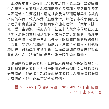
本校近年來，為強化高等教育品質，協助學生學習厚植
生命素質，在通識核心課程開設許多課程，幫助學生探索
人際關係、生涯規劃、認識社會及自然環境等與生命教育
相關的科目，致力推動「服務學習」課程；本校學務處也
辦理許多實務活動，例如同儕守護心理營、「大地、陽
光、愛」主題週、樸毅青年、社區老人與兒童的服務志工
活動、環保創意社團活動等。未來更要走出校園，辦理生
命探索營隊，鼓勵學生走出教室，認識我們校園與週遭社
區文化，學習人我和諧互動能力，培養主動積極、利他服
務精神，鼓勵學生擁抱生命，進而學習如何熱愛自我與尊
重他人生命，將有形的歲月化為無限生命的延伸。
健保醫療費是有價的，但醫護人員的愛心是無價的；老
師的薪資是有價的，但教學的用心是無價的；每餐的菜錢
是有價的，但品嚐母親的愛心是無價的；人壽保險的保費
是有價的，但生命本質是永遠無價。
NO.745 |
更新時間：2010-09-27 |
點閱：
2211 |
下載：