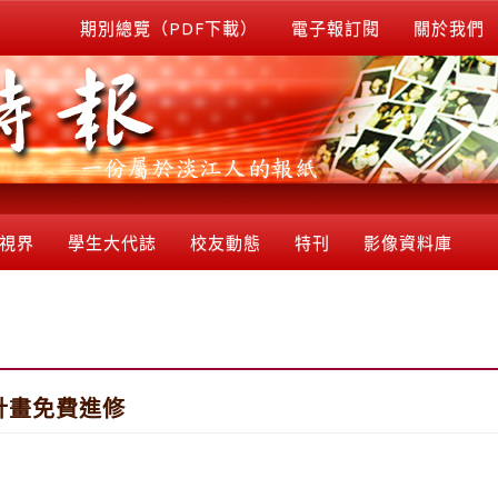
期別總覽（PDF下載）
電子報訂閱
關於我們
視界
學生大代誌
校友動態
特刊
影像資料庫
計畫免費進修