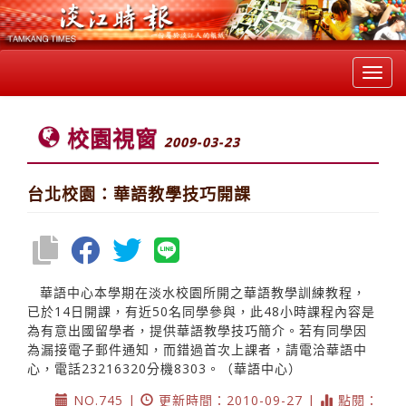
Toggl
navig
校園視窗
2009-03-23
台北校園：華語教學技巧開課
華語中心本學期在淡水校園所開之華語教學訓練教程，
已於14日開課，有近50名同學參與，此48小時課程內容是
為有意出國留學者，提供華語教學技巧簡介。若有同學因
為漏接電子郵件通知，而錯過首次上課者，請電洽華語中
心，電話23216320分機8303。（華語中心）
NO.745 |
更新時間：2010-09-27 |
點閱：