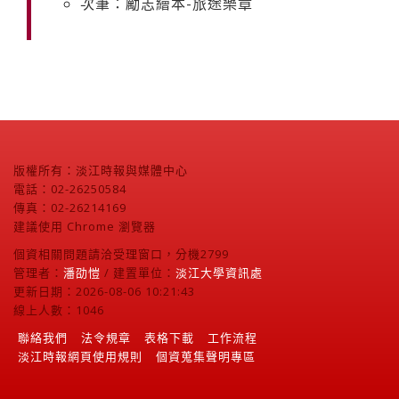
次筆：勵志繪本-旅途樂章
版權所有：淡江時報與媒體中心
電話：02-26250584
傳真：02-26214169
建議使用 Chrome 瀏覽器
個資相關問題請洽受理窗口，分機2799
管理者：
潘劭愷
/ 建置單位：
淡江大學資訊處
更新日期：2026-08-06 10:21:43
線上人數：1046
聯絡我們
法令規章
表格下載
工作流程
淡江時報網頁使用規則
個資蒐集聲明專區