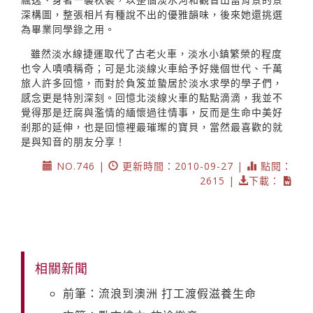
深構圖，整張相片有種說不出的優雅韻味，後來她還挑選
為畢業同學錄之用。
雖然淡水線捷運取代了古老火車，淡水小鎮繁榮的程度
也令人嘖嘖稱奇；可是北淡線火車給予好幾個世代、千萬
旅人許多回憶，而對於負笈並蟄居於淡水求學的學子們，
感念更是特別深刻。回憶北淡線火車的點點滴滴，我並不
覺得那是迂腐與濫情的緬懷過往情事，反而是生命中美好
剎那的延伸，也是回憶裡最璀璨的寶貝，當然最喜歡的就
是與知音的朋友分享！
NO.746 |
更新時間：2010-09-27 |
點閱：
2615 |
下載：
相關新聞
前筆：流浪到澳洲 打工渡假滋養生命