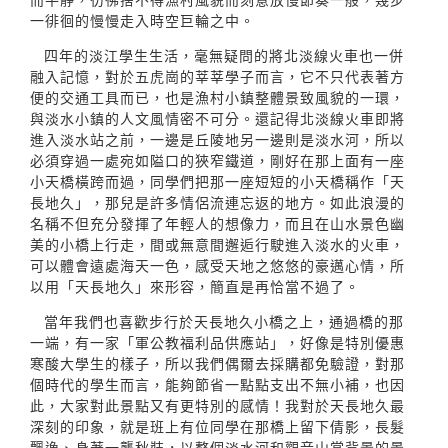
一徘徊的慢慢走入時空巨輪之中。
四年的淡江學生生活，毫無疑問的將北淡線火車也一併
融入記憶，對於五虎崗的莘莘學子而言，它不只代表著方
便的交通工具而已，也是漁村小鎮整體景致風貌的一環，
與淡水小鎮的人文風情密不可分。還記得北淡線火車即將
進入淡水站之前，一邊是丘陵地另一邊則是淡水河，所以
必須穿過一處宛如隘口的狹窄鐵道，剛好在那上面有一座
小天橋橫跨而過，同學們把那一座短短的小天橋稱作「天
長地久」，那兒是許多情侶流連忘返的地方。如此浪漫的
名稱不但充分發揮了年輕人的想像力，而且在山水景色幽
美的小橋上行走，間或無意間邂逅行駛進入淡水的火車，
可以體會遠處海天一色，感受天地之悠悠的豪邁心情，所
以用「天長地久」來形容，簡直是再恰當不過了。
當年我們也喜歡步行於天長地久小橋之上，通過橋的那
一端，有一家「軍公教福利品供應站」，好像是特別優惠
寒酸大學生的樣子，所以我們偶爾去採購都免驗證，對那
個時代的學生而言，能夠節省一點點支出不無小補，也因
此，大家對此景點又有更特別的感情！我對於天長地久最
深刻的印象，就是班上有位同學在那橋上留下倩影，長髮
飄逸、身著一襲秋裝，以整個淡水河和觀音山當背景的景