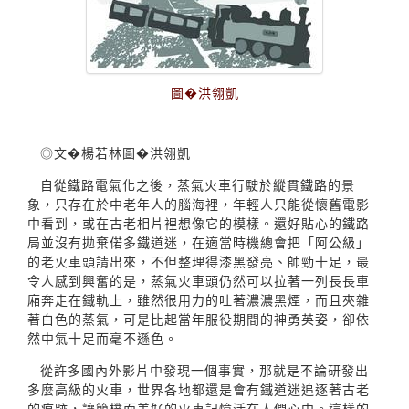
圖�洪翎凱
◎文�楊若林圖�洪翎凱
自從鐵路電氣化之後，蒸氣火車行駛於縱貫鐵路的景
象，只存在於中老年人的腦海裡，年輕人只能從懷舊電影
中看到，或在古老相片裡想像它的模樣。還好貼心的鐵路
局並沒有拋棄偌多鐵道迷，在適當時機總會把「阿公級」
的老火車頭請出來，不但整理得漆黑發亮、帥勁十足，最
令人感到興奮的是，蒸氣火車頭仍然可以拉著一列長長車
廂奔走在鐵軌上，雖然很用力的吐著濃濃黑煙，而且夾雜
著白色的蒸氣，可是比起當年服役期間的神勇英姿，卻依
然中氣十足而毫不遜色。
從許多國內外影片中發現一個事實，那就是不論研發出
多麼高級的火車，世界各地都還是會有鐵道迷追逐著古老
的痕跡，讓簡樸而美好的火車記憶活在人們心中。這樣的