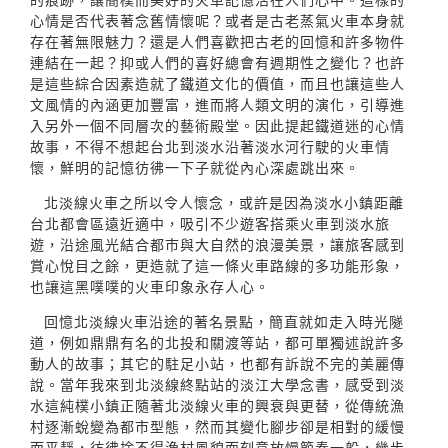
心情是否代表著念舊情懷呢？或者是古老蒸氣火車本身就
存在著無限魅力？還是人們喜歡把古老的回憶和許多物件
連結在一起？抑或人們的喜好總會有週期性之變化？也許
是這些綜合因素造就了鐵道文化的價值，而且也讓這些人
文風情的內涵更加豐富，進而將人類文明的演化，引導進
入另外一個不同層次的藝術殿堂。因此提起鐵道迷的心情
故事，不得不想起台北到淡水沿著淡水河行駛的火車情
懷，鮮明的記憶彷彿一下子就從內心深處跳出來。
北淡線火車之所以令人懷念，或許是因為淡水小鎮距離
台北都會區遠近適中，吸引不少遊客搭乘火車到淡水旅
遊，沿途風光結合都市與大自然的浪漫美景，讓旅客感到
賞心悅目之餘，更造就了這一條火車路線的多功能形象，
也讓這黑噗噗的火車印象永存人心。
回憶北淡線火車沿途的著名景點，簡直就如走入時光隧
道，例如鼎鼎有名的北投和關渡等站，都可單獨述說許多
動人的故事；其它的駐足小站，也都有訴說不完的美麗傳
說。當年我來到北淡線終點站的淡江大學念書，感受到淡
水這純樸小鎮正隨著北淡線火車的興衰與更替，從傳統漁
村逐漸蛻變為都市型態，然而其變化腳步卻是相對的緩慢
而平靜，彷彿捨不得漁村風貌而刻意放慢節奏一般，幾步