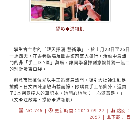
攝影�洪翎凱
學生會主辦的「藍天揮灑-藝術季」，於上月23日至26日
一連四天，在書卷廣場及圖書館前盛大舉行。活動中最熱
門的非「手工DIY區」莫屬，讓同學發揮創意設計獨一無二
的別針及束口袋。
創意市集攤位尤以手工吊飾最熱門，吸引大批師生駐足
搶購。日文四陳思敏滿載而歸，除購買手工吊飾外，還買
了3本創意達人的筆記本，她開心地說：「心滿意足。」
（文�江啟義、攝影�洪翎凱）
NO.746 |
更新時間：2010-09-27 |
點閱：
2057 |
下載：