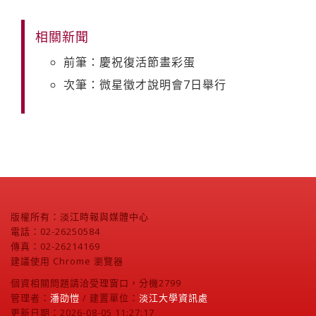
相關新聞
前筆：慶祝復活節畫彩蛋
次筆：微星徵才說明會7日舉行
版權所有：淡江時報與媒體中心
電話：02-26250584
傳真：02-26214169
建議使用 Chrome 瀏覽器
個資相關問題請洽受理窗口，分機2799
管理者：
潘劭愷
/ 建置單位：
淡江大學資訊處
更新日期：2026-08-05 11:27:17