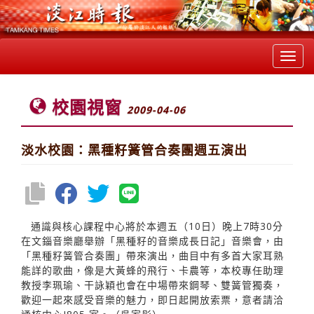
Toggl
navig
校園視窗
2009-04-06
淡水校園：黑種籽簧管合奏團週五演出
通識與核心課程中心將於本週五（10日）晚上7時30分
在文錙音樂廳舉辦「黑種籽的音樂成長日記」音樂會，由
「黑種籽簧管合奏團」帶來演出，曲目中有多首大家耳熟
能詳的歌曲，像是大黃蜂的飛行、卡農等，本校專任助理
教授李珮瑜、干詠穎也會在中場帶來鋼琴、雙簧管獨奏，
歡迎一起來感受音樂的魅力，即日起開放索票，意者請洽