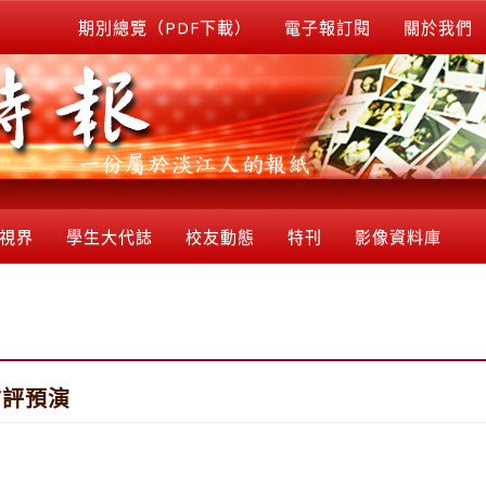
期別總覽（PDF下載）
電子報訂閱
關於我們
視界
學生大代誌
校友動態
特刊
影像資料庫
訪評預演