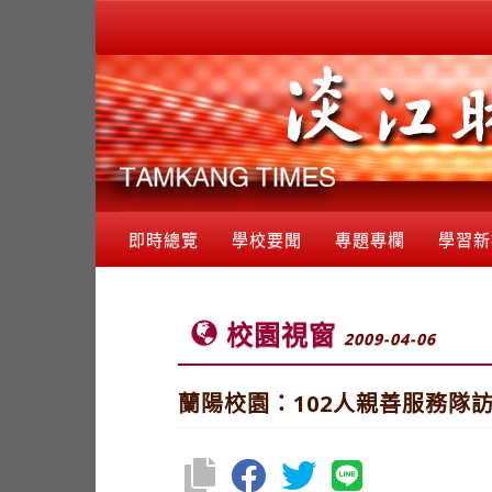
即時總覽
學校要聞
專題專欄
學習新
校園視窗
2009-04-06
蘭陽校園：102人親善服務隊