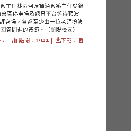
系系主任林銀河及資通系系主任吳錦
宿舍區停車場及觀景平台等待預演
訪評會場，各系至少由一位老師扮演
間回答問題的禮節。（蘭陽校園）
27 |
點閱：1944 |
下載：