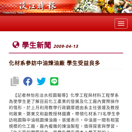
Toggl
navig
學生新聞
2009-04-13
化材系參訪中油煉油廠 學生受益良多
【記者林怡彤淡水校園報導】化學工程與材料工程學系
為使學生更了解目前化工產業的發展及化工廠內實際操作
的情形，於上月利用教學行政觀摩週由系主任張煖及教授
何啟東、鄭東文和副教授林國賡，帶領化材系73名學生參
訪桃園縣中油桃園煉油廠。張煖表示，中油是一間有相當
規模的化工廠，廠內複雜的煉油製程，值得探索與學習。