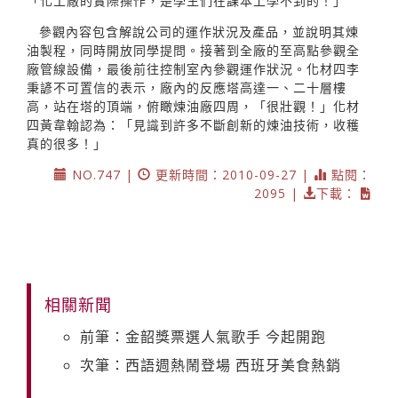
「化工廠的實際操作，是學生們在課本上學不到的！」
參觀內容包含解說公司的運作狀況及產品，並說明其煉
油製程，同時開放同學提問。接著到全廠的至高點參觀全
廠管線設備，最後前往控制室內參觀運作狀況。化材四李
秉諺不可置信的表示，廠內的反應塔高達一、二十層樓
高，站在塔的頂端，俯瞰煉油廠四周，「很壯觀！」化材
四黃韋翰認為：「見識到許多不斷創新的煉油技術，收穫
真的很多！」
NO.747 |
更新時間：2010-09-27 |
點閱：
2095 |
下載：
相關新聞
前筆：金韶獎票選人氣歌手 今起開跑
次筆：西語週熱鬧登場 西班牙美食熱銷