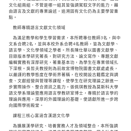
文化組兩組，不管是哪一組其皆強調駕馭文字的能力，藉
由語言及文獻的專業論述，追溯固有文化仍為主要學習重
點。
教師專精語言文獻文化領域
為滿足教學和學生學習需求，本所聘專任教師3名，與中
文系合聘2名，並與本校外系合聘4名教師，皆為文獻學、
語言學、文化學領域之學者。所長陳仕華以圖書文獻學、
目錄版本學研究著長，對研究方法、論文寫作、專題文獻
編輯實務有深厚研究，著重基本功，為學生在專業領域扎
下深根。吳哲夫教授則為前故宮博物院圖書文獻處處長，
以嚴謹的教學態度在學術界著稱，在校開設古籍鑑定與調
查、文獻經營與管理等課程，使學生在研究理論之餘進一
步實際操作、整合資訊之能力。張佩琪教授為莫斯科大學
語文學系理論暨應用語言學教研室博士，專精於語言學的
理論與應用，深厚的外國理論的基礎，使語獻所進一步跨
向國際學術殿堂。
課程三核心富涵含漢語文化學
為擴展漢學研究、培養實務人才及領域整合，本所強調