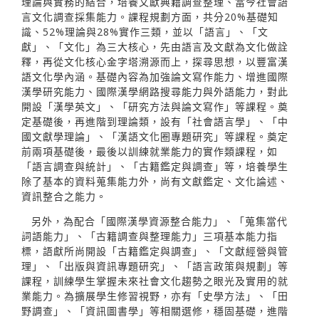
理論與實務的結合，培養文獻典籍調查整理、當今社會語
言文化調查採集能力。課程規劃方面，共分20%基礎知
識、52%理論與28%實作三類，並以「語言」、「文
獻」、「文化」為三大核心，先由語言及文獻為文化做詮
釋，再從文化核心金字塔溯源而上，探尋思想，以豐富漢
語文化學內涵。基礎內容為加強論文寫作能力、增進國際
漢學研究能力、國際漢學網路搜尋能力與外語能力，對此
開設「漢學英文」、「研究方法與論文寫作」等課程。奠
定基礎後，再進階到理論類，設有「社會語言學」、「中
國文獻學理論」、「漢語文化圈專題研究」等課程。奠定
前兩項基礎後，最後以訓練就業能力的實作類課程，如
「語言調查與統計」、「古籍鑑定與調查」等，培養學生
除了基本的資料蒐集能力外，尚有文獻鑑定、文化論述、
資訊整合之能力。
另外，為配合「國際漢學資源整合能力」、「蒐集當代
詞語能力」、「古籍調查與整理能力」三項基本能力指
標，語獻所尚開設「古籍鑑定與調查」、「文獻經營與管
理」、「出版與資訊專題研究」、「語言政策與規劃」等
課程，訓練學生掌握未來社會文化趨勢之眼光及實用的就
業能力。為擴展學生修習視野，亦有「史學方法」、「田
野調查」、「資訊圖書學」等相關選修，穩固基礎，進階