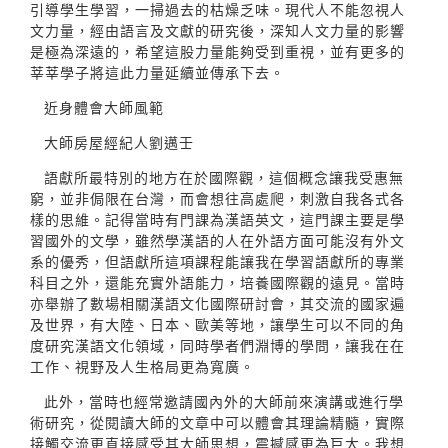
引導學生學習，一掃過去的枯燥乏味。現代人不能忽視人
文力量，經由語言及文獻的研究後，深知人文力量的影響
是極為深遠的，希望這股力量能夠受到重視，並有更多的
莘莘學子將這此力量延續並傳承下去。
近身體會大師風範
大師房屋經紀人劉邁壬
語獻所最特別的地方在於國際觀，這個概念讓我受惠無
窮，並非侷限在台灣，而會想往高處爬，刺激自我各式各
樣的思維。記得當時有門課為漢語英文，這門課主要是學
習國外的文學，雖然學漢語的人在外語方面可能沒有外文
系的優秀，但語獻所這項課程能讓我在學習語獻所的專業
科目之外，還能充實外語能力，培養國際觀的遠見。當時
亦舉辦了數場相關漢語文化國際研討會，其交流的國家遍
及世界，有大陸、日本、歐美等地，讓學生可以不同的角
度研究漢語文化領域，同時學者們淵博的學問，讓我在在
工作、視野及人生格局更為寬廣。
此外，當時也經常邀請國內外的大師前來演講或進行學
術研究，從閱讀大師的文章中可以體會其理論精髓，實際
接觸交流更直接感受其大師思想，震撼感更為巨大。我想