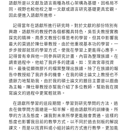
語獻所是以文獻及語言兩種為核心架構為基礎，因格局不
同，視野也較他校之單一文獻或語言研究基礎更具宏觀，
因此便進入語獻所進修。
記得當年在語獻所進行研究時，對於文獻的部份特別有
興趣，語獻所的教授們各個都獨具特色，吳哲夫教授實務
探究的精神、周彥文教授引導思考的學習，但其中影響我
最大的莫過於陳仕華教授，由於他重視基本功的學習，一
步步按部就班的學習方式，使我在學習上更能得心應手。
記得曾有幸與他一同參與研究計畫，內容為整理族譜。在
調查過程中，他給了我許多的建議，如：至故宮尋找資
料。最後從顯微膠片的檔案整理出族譜。除了在族譜的報
告中教授給了我許多的機會，在我的碩士論文上教授也不
遺餘力地幫助我，由於我的碩士論文的題目主要是以戲曲
為主軸，陳仕華教授亦幫我介紹了多位教師，幫助我在撰
寫論文的過程中更駕輕就熟。
在語獻所學習的這段期間，學習到研究學問的方法，過
去在做學問方面總是一知半解，經由語獻所的訓練後，所
學的方法及態度，讓我對未來所學更能融會貫通。這樣的
態度也影響我目前的教學方式，以不同於過去刻板的解說
課文，而是以找資料或小組討論的方式進行教學，更加能