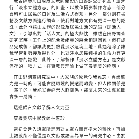
我曾經參加由周彥文老師開設的田野調查研究室，並進
行「淡水立體方志」的計畫，以數位攝影製作方志，部分
資料可由居民的口述及生活方式得知，另外一部分則在書
籍及文獻方面進行調查，使我對地方文化有更深一層的認
識，此外也藉由立體的影像及居民生活的記錄（即活人
文），引導出對「活人文」的極大熱忱。雖然在田野調查
研究室時，工作上的配合及組員的磨合稍顯困難，但在成
品完成後，卻讓我更加熱愛淡水這塊土地。此過程除了讓
我學習到剪接及製作外，也對淡水居民純樸的生命力有更
深一層的認識。此外，了解製作「淡水立體方志」是文獻
保存的一種方式，在實務與理論上做了最完美的呼應。
在田野調查研究室中，大家族的感覺令我難忘，專業能
力是一時的，可能會隨環境的變遷而轉變，但人際關係是
一輩子的，若能妥善經營人脈關係，那麼未來的生涯藍圖
會多一扇窗。
透過語言文獻了解人文力量
康橋雙語中學教師林惠珍
當初會進入語獻所是因對文獻方面有極大的熱忱，再加
上語獻所不僅僅是以文獻或語言為單一的研究中心。由於