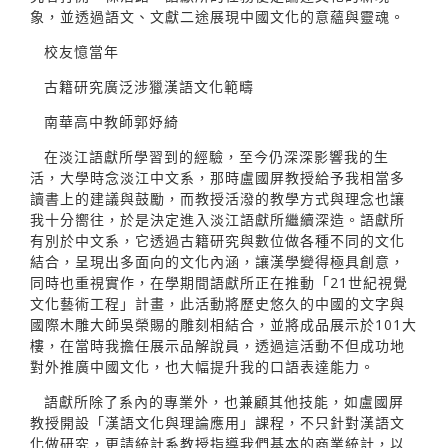
象，並透過語文、文獻二途展現中國文化的意蘊與靈魂。
校友憶當年
古籍研究廣泛涉獵漢語文化範疇
南華高中教師郭妤綺
在淡江語獻所學習到的經驗，至今仍深深影響我的生
活，大學時念淡江中文系，那時盧國屏教授給予我相當多
讀書上的建議與鼓勵，而教授活潑的教學方式與理念也讓
我十分嚮往，於是決定進入淡江語獻所繼續深造。語獻所
有別於中文系，它透過古籍研究與數位做各種不同的文化
結合，呈現出多面向的文化內涵，讓漢學變得極具創意，
同時也重視實作，在學期間語獻所正在推動「21世紀視覺
文化藝術工程」計畫，此活動將歷史悠久的中國的文字與
國際木雕大師吳榮賜的雕刻相結合，並將成品展示於101大
樓，在當時我擔任展示品解說員，透過這活動不但成功地
對外推廣中國文化，也大幅提升我的口語表達能力。
語獻所除了系內的專業外，也兼顧其他技能，如盧國屏
教授開設「漢語文化與理論應用」課程，不只針對漢語文
化做研究，更請統計系教授指導我們基本的商業統計，以