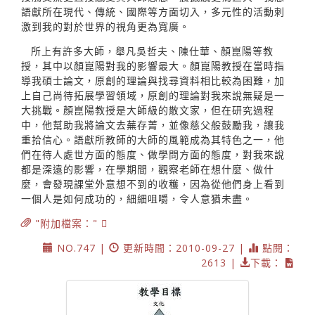
語獻所在現代、傳統、國際等方面切入，多元性的活動刺
激到我的對於世界的視角更為寬廣。
所上有許多大師，舉凡吳哲夫、陳仕華、顏崑陽等教
授，其中以顏崑陽對我的影響最大。顏崑陽教授在當時指
導我碩士論文，原創的理論與找尋資料相比較為困難，加
上自己尚待拓展學習領域，原創的理論對我來說無疑是一
大挑戰。顏崑陽教授是大師級的散文家，但在研究過程
中，他幫助我將論文去蕪存菁，並像慈父般鼓勵我，讓我
重拾信心。語獻所教師的大師的風範成為其特色之一，他
們在待人處世方面的態度、做學問方面的態度，對我來說
都是深遠的影響，在學期間，觀察老師在想什麼、做什
麼，會發現課堂外意想不到的收穫，因為從他們身上看到
一個人是如何成功的，細細咀嚼，令人意猶未盡。
"附加檔案："
NO.747 |
更新時間：2010-09-27 |
點閱：
2613 |
下載：