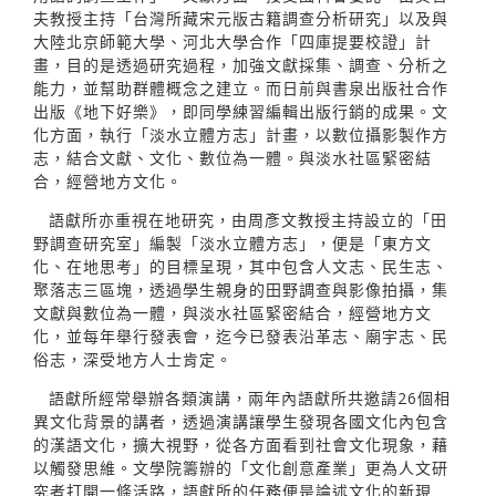
夫教授主持「台灣所藏宋元版古籍調查分析研究」以及與
大陸北京師範大學、河北大學合作「四庫提要校證」計
畫，目的是透過研究過程，加強文獻採集、調查、分析之
能力，並幫助群體概念之建立。而日前與書泉出版社合作
出版《地下好樂》，即同學練習編輯出版行銷的成果。文
化方面，執行「淡水立體方志」計畫，以數位攝影製作方
志，結合文獻、文化、數位為一體。與淡水社區緊密結
合，經營地方文化。
語獻所亦重視在地研究，由周彥文教授主持設立的「田
野調查研究室」編製「淡水立體方志」，便是「東方文
化、在地思考」的目標呈現，其中包含人文志、民生志、
聚落志三區塊，透過學生親身的田野調查與影像拍攝，集
文獻與數位為一體，與淡水社區緊密結合，經營地方文
化，並每年舉行發表會，迄今已發表沿革志、廟宇志、民
俗志，深受地方人士肯定。
語獻所經常舉辦各類演講，兩年內語獻所共邀請26個相
異文化背景的講者，透過演講讓學生發現各國文化內包含
的漢語文化，擴大視野，從各方面看到社會文化現象，藉
以觸發思維。文學院籌辦的「文化創意產業」更為人文研
究者打開一條活路，語獻所的任務便是論述文化的新現