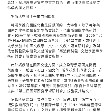
專精，呈現理論與實務並重之特色，進而達到豐富漢語文
化學內涵之目標。
學術活動將漢學推向國際化
將漢學推向國際化也是語獻所的一大特色，除了每年與
國內外學術單位合辦學術會議外，也主辦國際學術研討
會。95學年度，邀請國際學者參加學術研討會「2006年台
灣•日本•韓國哲學國際學術會議」；96學年度，前往湖北
大學參加「中國文獻學－文化、文獻、語言研討會」及與
故宮博物院中研院文哲所合辦「再造與衍義─文獻學國際學
術研討會」等會議皆為重要指標。
此外語獻所在國際交流方面，成立全球漢語研究機構，
與慶應、早稻田、復旦、湖北等8所學校進行學術交流，亦
鼓勵學生參與，希望藉此開拓學生眼界，培育其國際觀、
未來觀。研究生共發表12篇論文，其中3篇參與國際學術研
討會，如97學年度，研究生高雅琪參加由寧夏社會科學院
主辦「第三屆國際西夏學術研討會」並發表其論文。
語獻所透過學生參與計畫，提供實務訓練。語言方面，
接受教育部委託，由所長陳仕華主持「94、95年度臺灣常
用語詞調查工作」。文獻方面，接受國科會委託，由吳哲