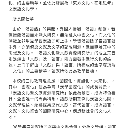
化」的主要精華，並依此發展為「東方文化、在地思考」
之漢語文化學。
所長陳仕華
由於「漢語熱」的興起，外國人接觸「漢語」頻繁，若
僅接觸漢語而未深入研究，無法融入中國文化，而文化的
藩籬並非單靠學習漢語即可上手。學習漢語除了自語言著
手外，亦須倚靠文獻及文字的記載溯源，進而瞭解其中的
思想及文化。「漢語文化暨文獻資源研究所」的成立宗旨
則是經由「文獻」及「語言」兩方面著手進行文化的論
述，進而了解由「文獻」與「語言」所構成的金字塔頂端
－文化」的主要精華，語獻所依此為教學目標。
本校的三化教育理念是「國際化、資訊化、未來化」，
其中「國際化」便為孕育「漢學國際化」的成長背景，
「漢語文化暨文獻資源研究所」依此為基石，成為特色獨
具、全國唯一的專業科系。語獻所期望深化漢語文化圈、
文獻學理論、編篡採集歷代文獻、當代語言，成為語言、
文獻、文化整合的國際研究中心，創造新社會的文化人
才。
98學年度語獻所即將與中文系合併，分為文學組、語言