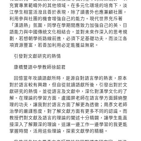
充實專業範疇外的其他領域。在多元化環境的培育下，淡
江學生相當活潑且善於表現，除了讀書外也應兼顧社團，
利用參與社團的機會增強自己的能力。現代世界充斥著
「漢語熱」氛圍，同學在學期間應致力加強自己的英、日
語能力與中國傳統文化相結合，並對未來作深入的思考規
劃，若想朝學術路線前進，必須下足基礎功夫，而淡江各
項資源豐富，若善加利用必定能獲益無窮。
引發對文獻研究的熱情
康橋雙語中學教師徐韶君
回憶當年攻讀語獻所時，是源自對語言學的熱衷，原本
對於語言較有興趣，但自從就讀語獻所後，引發出對於文
獻研究的熱情，並從語言及文獻中，深化對漢學文化的了
解。在理論的學習方面，盧國屏老師在語言學方面歸納整
理的功夫，讓我對於語言方面了解更為透徹；周彥文老師
治學的嚴謹態度，對了解文獻方面有更多不同的認識。而
教授們對文獻及語言的理論的闡述十分精闢，讓學生能直
接深入了解艱深的理論，這讓一邊工作一邊學習的我更能
掌握時間，活用這些理論，探索文獻學的精髓。