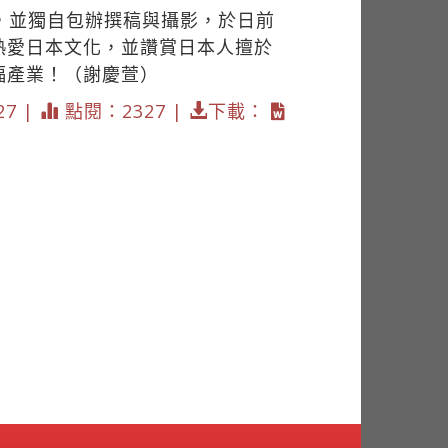
，並獨自包辦撰稿與攝影，於日前
熱愛日本文化，並讚賞日本人擅於
福產業！（謝慶萱）
27 |
點閱：2327 |
下載：