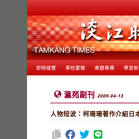
即時總覽
學校要聞
專題專欄
學習新
瀛苑副刊
2009-04-13
人物短波：柯珊珊著作介紹日