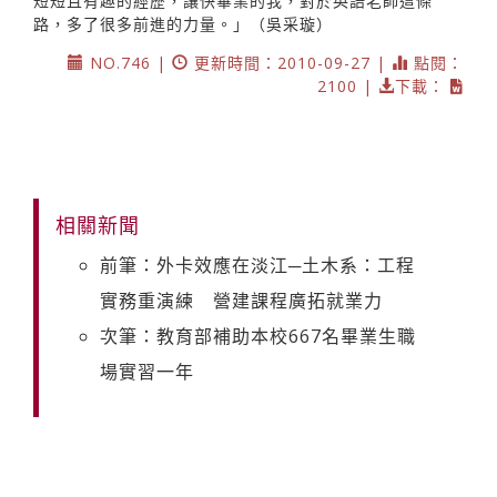
短短且有趣的經歷，讓快畢業的我，對於英語老師這條
路，多了很多前進的力量。」（吳采璇）
NO.746 |
更新時間：2010-09-27 |
點閱：
2100 |
下載：
相關新聞
前筆：外卡效應在淡江─土木系：工程
實務重演練 營建課程廣拓就業力
次筆：教育部補助本校667名畢業生職
場實習一年