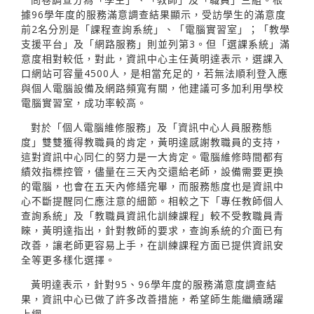
據96學年度的服務滿意調查結果顯示，受訪學生的滿意度
前2名分別是「課程查詢系統」、「電腦實習室」；「教學
支援平台」及「網路服務」則並列第3。但「選課系統」滿
意度相對較低，對此，資訊中心主任黃明達表示，選課入
口網站可容量4500人，是相當充足的，若無法順利登入應
與個人電腦設備及網路頻寬有關，他建議可多加利用學校
電腦實習室，成功率較高。
對於「個人電腦維修服務」及「資訊中心人員服務態
度」雙雙獲得教職員的肯定，黃明達感謝教職員的支持，
這對資訊中心同仁的努力是一大肯定。電腦維修時間都有
績效指標控管，儘量在三天內交還給老師，設備需要更換
的電腦，也會在五天內修繕完畢，而服務態度也是資訊中
心不斷提醒同仁應注意的細節。相較之下「專任教師個人
查詢系統」及「教職員資訊化訓練課程」較不受教職員青
睞，黃明達指出，針對教師的要求，查詢系統的介面已有
改善，讓老師更容易上手，在訓練課程方面已提供資訊安
全等更多樣化選擇。
黃明達表示，針對95、96學年度的服務滿意度調查結
果，資訊中心已做了許多改善措施，希望師生能繼續踴躍
上網