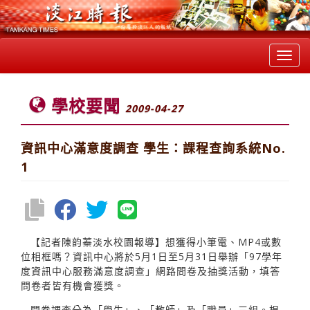
Toggl
navig
學校要聞
2009-04-27
資訊中心滿意度調查 學生：課程查詢系統No.
1
【記者陳韵蓁淡水校園報導】想獲得小筆電、MP4或數
位相框嗎？資訊中心將於5月1日至5月31日舉辦「97學年
度資訊中心服務滿意度調查」網路問卷及抽獎活動，填答
問卷者皆有機會獲獎。
問卷調查分為「學生」、「教師」及「職員」三組。根