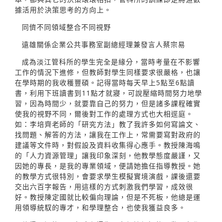
據活用於決策思考的方向上。
同儕不同領域整合不同視野
遠雄關係企業公共事務室副總經理兼發言人蔡宗易
成為淡江管科所的學生完全是緣分，當時考量在不影響
工作的情況下進修，但教師對學生同樣要求很嚴格，也讓
在學時期的我收穫豐碩。記得當時每天早上5點至6點讀
書，利用下班讀書到11點才就寢，可說壓縮時間努力地學
習，因為時間少，就要靠自己的努力，但是諸多課程確實
使我的視野不同，爾後對工作的處理方式也大相逕庭。
如：李培齊老師的「研究方法」教了我許多如何寫論文、
找問題、解答的方法，讓我在工作上，常需要寫對政府的
建議等文件時，對假設及資料收集得心應手。教授陳海鳴
的「人力資源管理」讓我印象深刻，他教學態度嚴謹，又
因她的專長，是我的專業領域，便請她擔任指導教授。她
的教學方式很特別，會要求學生模擬實境演戲，課後還要
交出六百字報告，用這樣的方式刺激我們學習，成效很
好。教授陳定國就比較偏向理論，但是不死板，他總是運
用領導統馭的專才，和學理整合，也使我獲益良多。