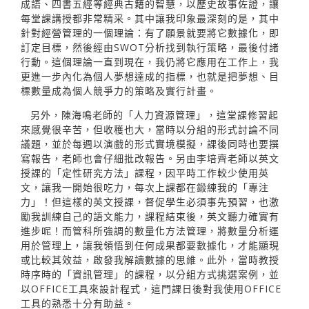
成語、四書五經等經典古籍的智慧，以歷史故事佐證，讓
每堂課講授都非常精采。其中讓我印象最深刻的是，其中
針對經營管理的一個理論：有了願景就要將它數據化，即
訂定目標，然後經由SWOT分析找到執行策略，最後付諸
行動。這個理論一直到現在，我仍將它應用在工作上，我
更進一步內化為個人夢想達成的指標，也就是把夢想、目
標數量成為個人競爭力的策略及實行計畫。
另外，陳海鳴老師的「人力資源管理」，這堂課修習起
來感覺很辛苦，但收穫也大，當時以分組的形式討論不同
議題，並於每週以演戲的形式實境模擬，課後同時也要撰
寫報告，老師也會仔細批改報告。另由李培齊老師以英文
授課的「定性研究方法」課程，因平時工作較少使用英
文，讓我一開始很吃力，每次上課都在鍛練我的「專注
力」！但這樣的英文授課，督促學生必須事先預習，也激
勵我訓練自己的語文能力，課程結束後，英文聽力確實有
進步呢！而管科所強調的數量化方法管理，將數量分析運
用於管理上，讓我領悟到任何成果都要數據化，才能顯現
或比較其效益，啟發我解讀數據的思維。此外，當時教授
時序時的「資訊管理」的課程，以分組方式挑選案例，並
以OFFICE工具來設計程式，這門課日後對我使用OFFICE
工具的熟悉十分有助益。