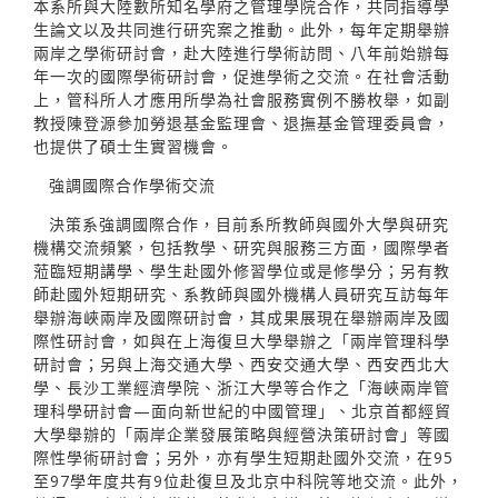
本系所與大陸數所知名學府之管理學院合作，共同指導學
生論文以及共同進行研究案之推動。此外，每年定期舉辦
兩岸之學術研討會，赴大陸進行學術訪問、八年前始辦每
年一次的國際學術研討會，促進學術之交流。在社會活動
上，管科所人才應用所學為社會服務實例不勝枚舉，如副
教授陳登源參加勞退基金監理會、退撫基金管理委員會，
也提供了碩士生實習機會。
強調國際合作學術交流
決策系強調國際合作，目前系所教師與國外大學與研究
機構交流頻繁，包括教學、研究與服務三方面，國際學者
蒞臨短期講學、學生赴國外修習學位或是修學分；另有教
師赴國外短期研究、系教師與國外機構人員研究互訪每年
舉辦海峽兩岸及國際研討會，其成果展現在舉辦兩岸及國
際性研討會，如與在上海復旦大學舉辦之「兩岸管理科學
研討會；另與上海交通大學、西安交通大學、西安西北大
學、長沙工業經濟學院、浙江大學等合作之「海峽兩岸管
理科學研討會—面向新世紀的中國管理」、北京首都經貿
大學舉辦的「兩岸企業發展策略與經營決策研討會」等國
際性學術研討會；另外，亦有學生短期赴國外交流，在95
至97學年度共有9位赴復旦及北京中科院等地交流。此外，