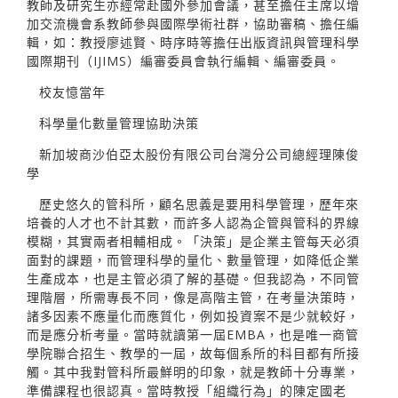
教師及研究生亦經常赴國外參加會議，甚至擔任主席以增
加交流機會系教師參與國際學術社群，協助審稿、擔任編
輯，如：教授廖述賢、時序時等擔任出版資訊與管理科學
國際期刊（IJIMS）編審委員會執行編輯、編審委員。
校友憶當年
科學量化數量管理協助決策
新加坡商沙伯亞太股份有限公司台灣分公司總經理陳俊
學
歷史悠久的管科所，顧名思義是要用科學管理，歷年來
培養的人才也不計其數，而許多人認為企管與管科的界線
模糊，其實兩者相輔相成。「決策」是企業主管每天必須
面對的課題，而管理科學的量化、數量管理，如降低企業
生產成本，也是主管必須了解的基礎。但我認為，不同管
理階層，所需專長不同，像是高階主管，在考量決策時，
諸多因素不應量化而應質化，例如投資案不是少就較好，
而是應分析考量。當時就讀第一屆EMBA，也是唯一商管
學院聯合招生、教學的一屆，故每個系所的科目都有所接
觸。其中我對管科所最鮮明的印象，就是教師十分專業，
準備課程也很認真。當時教授「組織行為」的陳定國老