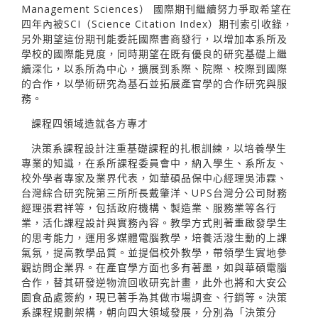
Management Sciences） 國際期刊繼續努力爭取希望在
四年內被SCI（Science Citation Index）期刊索引收錄，
另外期望這份期刊能委託國際書商發行，以增加本系所及
學校的國際能見度，同時期望在既有優良的研究基礎上繼
續深化，以系所為中心，擴展到系際、院際、校際到國際
的合作，以學術研究為基石並拓展產官學的合作研究與服
務。
課程四領域造就各方專才
決策系課程設計注重基礎課程的扎根訓練，以培養學生
專業的知識，在系所課程委員會中，納入學生、系所友、
校外學者專家及業界代表，如華碩品保中心經理吳沛霖、
台灣綜合研究院第三所所長戴肇洋、UPS台灣分公司財務
經理張君祥等，包括政府機構、製造業、服務業等各行
業，活化課程設計與實務內容。教學方式則著重啟發學生
的思考能力，運用多媒體電腦教學，培養活潑生動的上課
氣氛，提高教學品質。並提倡校外教學，帶領學生實地參
觀訪問企業界。在產官學方面也多有著墨，如與華碩電腦
合作，替其研發逆物流回收研究計畫，此外也將和大安公
園食品處簽約，現已著手為其做市場調查、行銷等。決策
系課程規劃架構，朝向四大領域發展，分別為「決策分