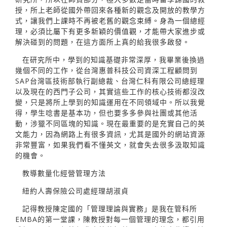
授，所上老師從國外帶回來各種新的觀念及開放的教學方
式，讓我們上課時不再被老舊的觀念束縛。身為一個總經
理，必須比屬下有更多新穎的價值觀，才能帶大家進步或
解決碰到的問題，在這方面所上真的給我很多啟發。
在研究所中，學到的知識基礎非常深厚，我畢業後換過
幾個不同的工作，從台灣惠普科技公司資深工程顧問到
SAP台灣區技術部執行副總裁、台灣仁科有限公司總經理
以及現在的西門子公司，其實這些工作的核心技術都沒改
變，只是將所上學到的知識運用在不同領域中。所以我覺
得，學生唸書是基本功，但也要多多參與社團或其他活
動，涉獵不同區塊的知識。現在最重要的是充實自己的英
文能力，因為網路上有很多資訊，尤其是國外的網站資源
非常豐富，如果我們看不懂英文，就會失去很多汲取知識
的機會。
教導數量化經營管理方法
紐約人壽保險公司處經理胡淑貞
記得教授陳定國的「管理理論與實務」是我在管科所
EMBA的第一堂課，陳教授對每一個管理的理念，都引用