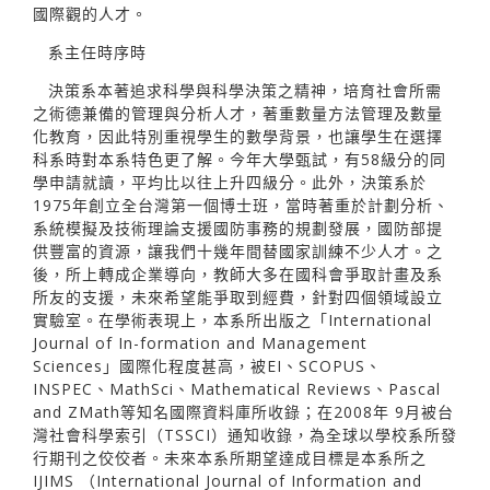
國際觀的人才。
系主任時序時
決策系本著追求科學與科學決策之精神，培育社會所需
之術德兼備的管理與分析人才，著重數量方法管理及數量
化教育，因此特別重視學生的數學背景，也讓學生在選擇
科系時對本系特色更了解。今年大學甄試，有58級分的同
學申請就讀，平均比以往上升四級分。此外，決策系於
1975年創立全台灣第一個博士班，當時著重於計劃分析、
系統模擬及技術理論支援國防事務的規劃發展，國防部提
供豐富的資源，讓我們十幾年間替國家訓練不少人才。之
後，所上轉成企業導向，教師大多在國科會爭取計畫及系
所友的支援，未來希望能爭取到經費，針對四個領域設立
實驗室。在學術表現上，本系所出版之「International
Journal of In-formation and Management
Sciences」國際化程度甚高，被EI、SCOPUS、
INSPEC、MathSci、Mathematical Reviews、Pascal
and ZMath等知名國際資料庫所收錄；在2008年 9月被台
灣社會科學索引（TSSCI）通知收錄，為全球以學校系所發
行期刊之佼佼者。未來本系所期望達成目標是本系所之
IJIMS （International Journal of Information and