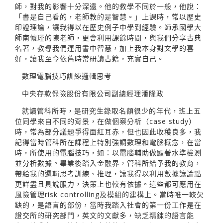
師，對我的影響十分深遠。他的教學不同於一般，他說：
「書是自己看的，老師教的是智慧。」上課時，常以歷史
印證理論，讓我得以在歷史例子中學到經驗。師承國學大
師南懷瑾的陳老師，更會利用課餘時間，與我們分享古典
名著，教導我們運用書中智慧，加上我本身對文學的喜
好，讓我至今依舊時常研讀古籍，充實自己。
數理電腦技巧訓練邏輯思考
中央存款保險股份有限公司副總經理潘隆政
就讀管科所時，是研究生錄取名額很少的年代，班上五
位同學來自不同的背景，在做個案分析（case study）
時，常為部分議題爭得面紅耳赤，但也因此收穫良多，我
記得當時管科所在課程上特別強調數理和電腦概念，在當
時，所使用的電腦技巧，如：以電腦輔助做顯著水準檢測
並分析數據。畢業後踏入金融界，管科所給予我的教育，
帶給我的邏輯思考訓練、推理，讓我得以利用數據讓論點
更詳盡且具說服力，決策上也較有依據。這些都可應用在
風險管理risk controlling及模組的建構上。當時唯一較欠
缺的，是語言的部份，當時我踏入社會的第一份工作是在
證交所的研究部門，英文的文獻多，缺乏精鍊的語言能