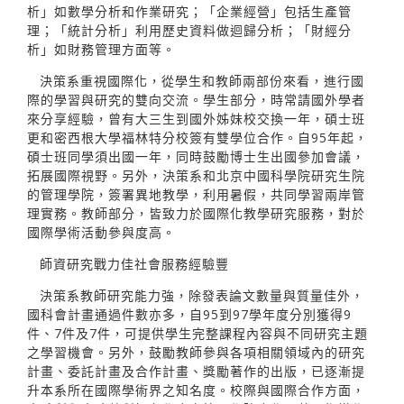
析」如數學分析和作業研究；「企業經營」包括生產管
理；「統計分析」利用歷史資料做迴歸分析；「財經分
析」如財務管理方面等。
決策系重視國際化，從學生和教師兩部份來看，進行國
際的學習與研究的雙向交流。學生部分，時常請國外學者
來分享經驗，曾有大三生到國外姊妹校交換一年，碩士班
更和密西根大學福林特分校簽有雙學位合作。自95年起，
碩士班同學須出國一年，同時鼓勵博士生出國參加會議，
拓展國際視野。另外，決策系和北京中國科學院研究生院
的管理學院，簽署異地教學，利用暑假，共同學習兩岸管
理實務。教師部分，皆致力於國際化教學研究服務，對於
國際學術活動參與度高。
師資研究戰力佳社會服務經驗豐
決策系教師研究能力強，除發表論文數量與質量佳外，
國科會計畫通過件數亦多，自95到97學年度分別獲得9
件、7件及7件，可提供學生完整課程內容與不同研究主題
之學習機會。另外，鼓勵教師參與各項相關領域內的研究
計畫、委託計畫及合作計畫、獎勵著作的出版，已逐漸提
升本系所在國際學術界之知名度。校際與國際合作方面，