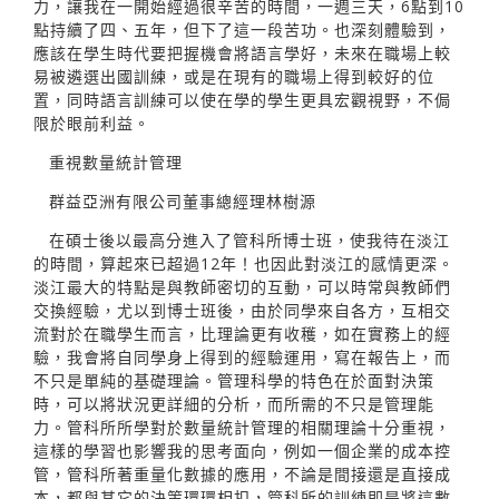
力，讓我在一開始經過很辛苦的時間，一週三天，6點到10
點持續了四、五年，但下了這一段苦功。也深刻體驗到，
應該在學生時代要把握機會將語言學好，未來在職場上較
易被遴選出國訓練，或是在現有的職場上得到較好的位
置，同時語言訓練可以使在學的學生更具宏觀視野，不侷
限於眼前利益。
重視數量統計管理
群益亞洲有限公司董事總經理林樹源
在碩士後以最高分進入了管科所博士班，使我待在淡江
的時間，算起來已超過12年！也因此對淡江的感情更深。
淡江最大的特點是與教師密切的互動，可以時常與教師們
交換經驗，尤以到博士班後，由於同學來自各方，互相交
流對於在職學生而言，比理論更有收穫，如在實務上的經
驗，我會將自同學身上得到的經驗運用，寫在報告上，而
不只是單純的基礎理論。管理科學的特色在於面對決策
時，可以將狀況更詳細的分析，而所需的不只是管理能
力。管科所所學對於數量統計管理的相關理論十分重視，
這樣的學習也影響我的思考面向，例如一個企業的成本控
管，管科所著重量化數據的應用，不論是間接還是直接成
本，都與其它的決策環環相扣，管科所的訓練即是將這數