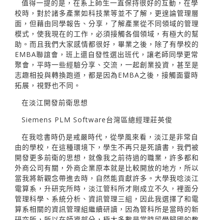
值得一提的是，在系上師生一直保持很好的互動，在學
校時，對於諸多產業如科技業等並不了解，更遑論管理層
面，但藉由同學報告、分享，了解產業從不同領域的管理
模式，使我現在的工作，必須接觸各個領域，有極大的幫
助。而且我們大家感情都很好，畢業之後，除了有學校的
EMBA聯誼會，班上還自發性選出班代，讓老師同學更常
聚會，平時一些經驗分享、交流，一起創業投資，甚至是
志趣相投與轉換跑道，都是因為EMBA之後，接觸面霎時
拓展，視野也不同。
在淡江開發前衛思想
Siemens PLM Software台灣區總經理莊英俊
在我唸書時仍是戒嚴時代，從學風來看，淡江是非常自
由的學校，在這種環境下，學生不再只是死讀書，我們被
開發更多前衛的思想，就像我之前待過的職業，許多都和
外商公司有關，外商企業原本就是比較開放的地方，所以
當我將新觀念帶進去時，自然能貢獻許多。大學我唸淡江
電算系，升研究所時，淡江管科所才剛成立不久，裡面分
管理科學、系統分析、資訊管理三組，因此我選擇了和電
算系相關的資訊管理組繼續研讀，因為管科所是當時的新
研究所，所以在師資部分，極大多數是當時留學歸國的教