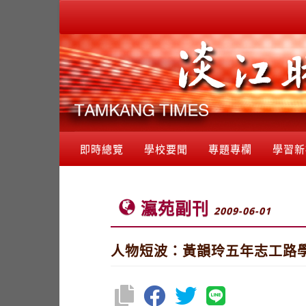
即時總覽
學校要聞
專題專欄
學習新
瀛苑副刊
2009-06-01
人物短波：黃韻玲五年志工路