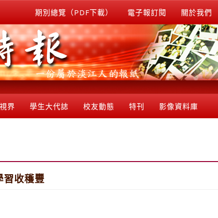
期別總覽（PDF下載）
電子報訂閱
關於我們
視界
學生大代誌
校友動態
特刊
影像資料庫
學習收穫豐