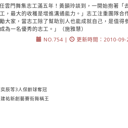
任雲門舞集志工滿五年！黃韻玲談到，一開始抱著「
工，最大的收穫是增進溝通能力。」志工注重團隊合
勵大家，當志工除了幫助別人也能成就自己，是值得
成為一名優秀的志工。」（施雅慧）
NO.754 |
更新時間：2010-09-
奕辰等3人保齡球奪冠
黃建祐新創藝賽街舞稱王