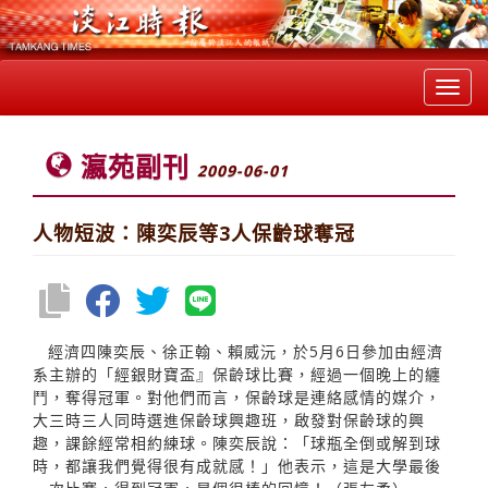
Toggl
navig
瀛苑副刊
2009-06-01
人物短波：陳奕辰等3人保齡球奪冠
經濟四陳奕辰、徐正翰、賴威沅，於5月6日參加由經濟
系主辦的「經銀財寶盃』保齡球比賽，經過一個晚上的纏
鬥，奪得冠軍。對他們而言，保齡球是連絡感情的媒介，
大三時三人同時選進保齡球興趣班，啟發對保齡球的興
趣，課餘經常相約練球。陳奕辰說：「球瓶全倒或解到球
時，都讓我們覺得很有成就感！」他表示，這是大學最後