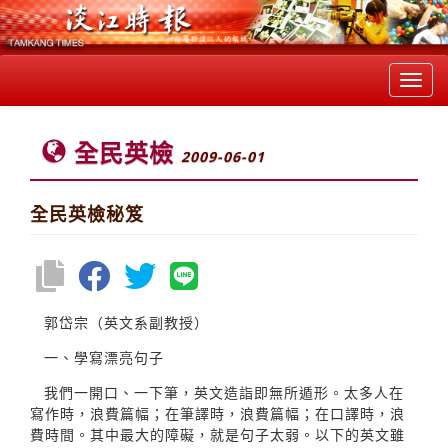
Toggl
navig
全民英檢
2009-06-01
全民英檢秘笈
郭岱宗（英文系副教授）
一、學寫漂亮句子
我們一開口、一下筆，英文造詣即無所遁形。太多人在
寫作時，浪費篇幅；在筆譯時，浪費篇幅；在口譯時，浪
費時間。其中最大的障礙，就是句子太弱。以下的英文雖