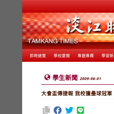
即時總覽
學校要聞
專題專欄
學習新
學生新聞
2009-06-01
大會盃傳捷報 我校獲壘球冠軍