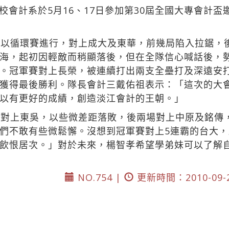
校會計系於5月16、17日參加第30屆全國大專會計
賽以循環賽進行，對上成大及東華，前幾局陷入拉鋸，
海，起初因輕敵而稍顯落後，但在全隊信心喊話後，
。冠軍賽對上長榮，被連續打出兩支全壘打及深遠安
獲得最後勝利。隊長會計三戴佑祖表示：「這次的大
以有更好的成績，創造淡江會計的王朝。」
賽對上東吳，以些微差距落敗，後兩場對上中原及銘傳
們不敢有些微鬆懈。沒想到冠軍賽對上5連霸的台大
飲恨居次。」對於未來，楊智孝希望學弟妹可以了解
NO.754 |
更新時間：2010-09-