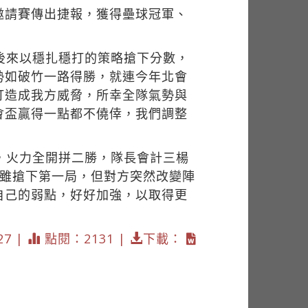
盃邀請賽傳出捷報，獲得壘球冠軍、
後來以穩扎穩打的策略搶下分數，
勢如破竹一路得勝，就連今年北會
打造成我方威脅，所幸全隊氣勢與
會盃贏得一點都不僥倖，我們調整
，火力全開拼二勝，隊長會計三楊
，雖搶下第一局，但對方突然改變陣
自己的弱點，好好加強，以取得更
27 |
點閱：2131 |
下載：