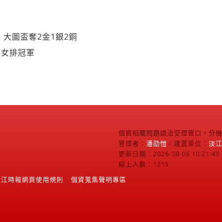
 大圖盃奪2金1銀2銅
國女排冠軍
個資相關問題請洽受理窗口，分機2
管理者：
潘劭愷
/ 建置單位：
淡
更新日期：2026-08-06 10:21:43
線上人數：1215
淡江時報網頁使用規則
個資蒐集聲明專區