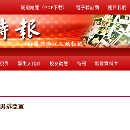
期別總覽（PDF下載）
電子報訂閱
關於我們
視界
學生大代誌
校友動態
特刊
影像資料庫
 男排亞軍