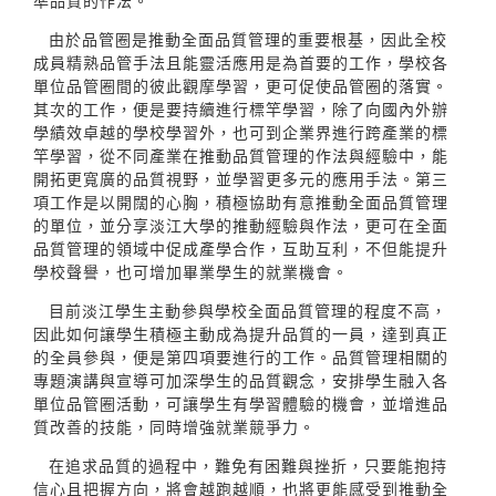
準品質的作法。
由於品管圈是推動全面品質管理的重要根基，因此全校
成員精熟品管手法且能靈活應用是為首要的工作，學校各
單位品管圈間的彼此觀摩學習，更可促使品管圈的落實。
其次的工作，便是要持續進行標竿學習，除了向國內外辦
學績效卓越的學校學習外，也可到企業界進行跨產業的標
竿學習，從不同產業在推動品質管理的作法與經驗中，能
開拓更寬廣的品質視野，並學習更多元的應用手法。第三
項工作是以開闊的心胸，積極協助有意推動全面品質管理
的單位，並分享淡江大學的推動經驗與作法，更可在全面
品質管理的領域中促成產學合作，互助互利，不但能提升
學校聲譽，也可增加畢業學生的就業機會。
目前淡江學生主動參與學校全面品質管理的程度不高，
因此如何讓學生積極主動成為提升品質的一員，達到真正
的全員參與，便是第四項要進行的工作。品質管理相關的
專題演講與宣導可加深學生的品質觀念，安排學生融入各
單位品管圈活動，可讓學生有學習體驗的機會，並增進品
質改善的技能，同時增強就業競爭力。
在追求品質的過程中，難免有困難與挫折，只要能抱持
信心且把握方向，將會越跑越順，也將更能感受到推動全