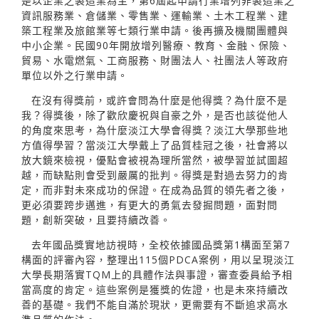
是以企業之製造業為主，第6屆起申請行業增列非製造業之
資訊服務業、倉儲業、零售業、運輸業、土木工程業、建
築工程業及旅館業等七類行業申請。後再擴及機關團體與
中小企業。民國90年開放增列醫療、教育、金融、保險、
貿易、水電燃氣、工商服務、財團法人、社團法人等政府
單位以外之行業申請。
在沒有得獎前，或許會問為什麼是他得獎？為什麼不是
我？得獎後，除了歡欣慶祝與自豪之外，是否也該從他人
的角度來思考，為什麼淡江大學會得獎？淡江大學那些地
方值得學習？當淡江大學戴上了品質桂冠之後，社會將以
放大鏡來檢視，優點會被視為理所當然，被學習並試圖超
越，而缺點則會受到嚴厲的批判。得獎是對過去努力的肯
定，而非對未來成功的保證。在成為品質的領先者之後，
更必須要跨步邁進，有更大的勇氣去發掘問題，面對問
題，創新突破，且要持續改善。
去年國品獎實地訪視時，全校依據國品獎第1構面至第7
構面的評審內容，整理出115個PDCA案例，用以呈現淡江
大學長期落實TQM上的具體作法與事證，審查委員給予相
當高度的肯定。這些案例是獲獎的佐證，也是未來持續改
善的基礎。我們不能自滿於現狀，更需要有不斷追求高水