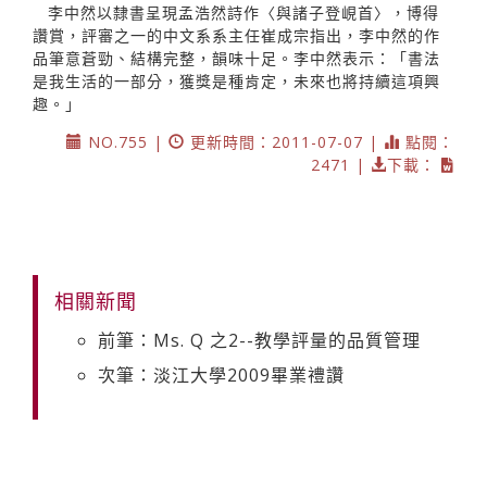
李中然以隸書呈現孟浩然詩作〈與諸子登峴首〉，博得
讚賞，評審之一的中文系系主任崔成宗指出，李中然的作
品筆意蒼勁、結構完整，韻味十足。李中然表示：「書法
是我生活的一部分，獲獎是種肯定，未來也將持續這項興
趣。」
NO.755 |
更新時間：2011-07-07 |
點閱：
2471 |
下載：
相關新聞
前筆：Ms. Q 之2--教學評量的品質管理
次筆：淡江大學2009畢業禮讚