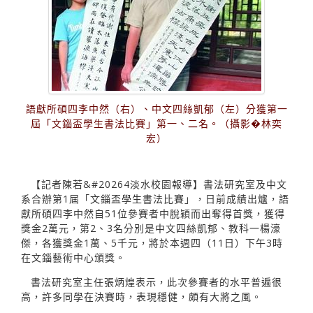
語獻所碩四李中然（右）、中文四絲凱郁（左）分獲第一
屆「文錙盃學生書法比賽」第一、二名。（攝影�林奕
宏）
【記者陳若&#20264淡水校園報導】書法研究室及中文
系合辦第1屆「文錙盃學生書法比賽」，日前成績出爐，語
獻所碩四李中然自51位參賽者中脫穎而出奪得首獎，獲得
獎金2萬元，第2、3名分別是中文四絲凱郁、教科一楊濠
傑，各獲獎金1萬、5千元，將於本週四（11日）下午3時
在文錙藝術中心頒獎。
書法研究室主任張炳煌表示，此次參賽者的水平普遍很
高，許多同學在決賽時，表現穩健，頗有大將之風。