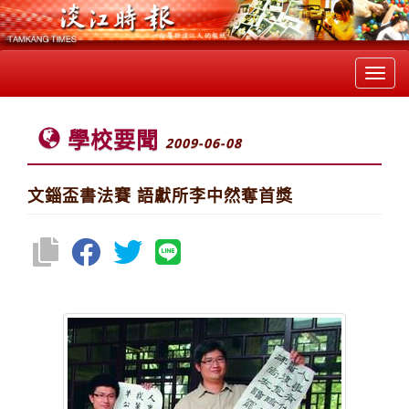
Toggl
navig
學校要聞
2009-06-08
文錙盃書法賽 語獻所李中然奪首獎