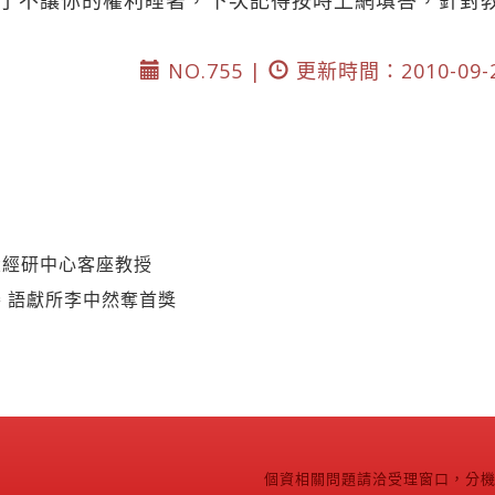
了不讓你的權利睡著，下次記得按時上網填答，針對
NO.755 |
更新時間：2010-09-
大經研中心客座教授
 語獻所李中然奪首獎
個資相關問題請洽受理窗口，分機2