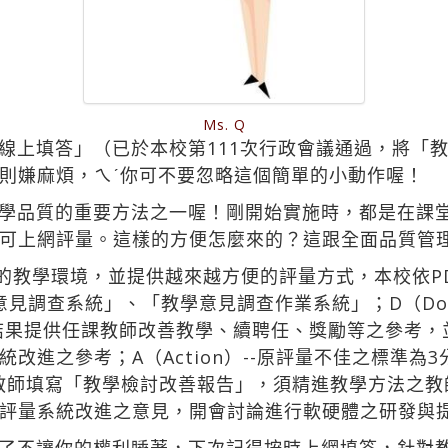
Ms. Q
線上填答」（已於本校第111次行政會議通過，將「
則嫌麻煩，ㄟˊ你可不要忽略這個簡單的小動作喔！
學品質的重要方法之一喔！剛開始實施時，都是在課
可上網評量。這樣的方便怎麼來的？這跟全面品質管
好的教學環境，並提供越來越方便的評量方式，本校依P
教學意見調查系統」、「教學意見調查作業系統」；D（D
統計結果提供任課教師改善教學、續聘任、獎勵等之參考
改進之參考；A（Action）--原評量不佳之標準為3
任教師填寫「教學檢討改善報告」，須精進教學方法之
評量系統改進之意見，開會討論進行軟硬體之研發與