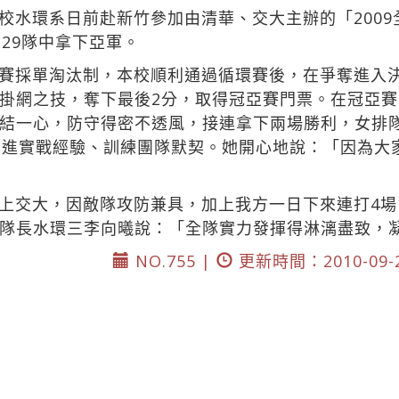
校水環系日前赴新竹參加由清華、交大主辦的「200
29隊中拿下亞軍。
賽採單淘汰制，本校順利通過循環賽後，在爭奪進入決
掛網之技，奪下最後2分，取得冠亞賽門票。在冠亞
結一心，防守得密不透風，接連拿下兩場勝利，女排隊
增進實戰經驗、訓練團隊默契。她開心地說：「因為大
上交大，因敵隊攻防兼具，加上我方一日下來連打4
隊長水環三李向曦說：「全隊實力發揮得淋漓盡致，
NO.755 |
更新時間：2010-09-