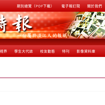
期別總覽（PDF下載）
電子報訂閱
關於我們
視界
學生大代誌
校友動態
特刊
影像資料庫