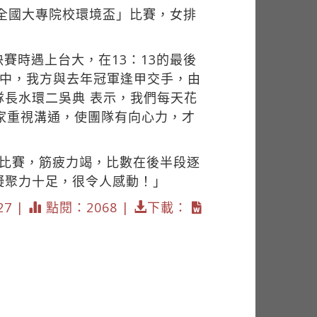
9全國大專院校環境盃」比賽，女排
賽時遇上台大，在13：13的最後
賽中，我方與去年冠軍逢甲交手，由
長水環二吳典 表示，我們每天花
家重視溝通，使團隊有向心力，才
場比賽，筋疲力竭，比數在後半段逐
凝聚力十足，很令人感動！」
27 |
點閱：2068 |
下載：