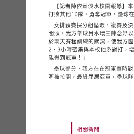
【記者陳依萱淡水校園報導】本
打敗其他16隊，勇奪冠軍，壘球在
女排預賽採分組循環，複賽及決
關頭，我方舉球員水環三陳念妤以
於兩天賽程訓練的默契，使我方團
2、3小時密集與本校他系對打，
能得到冠軍！」
壘球部分，我方在在冠軍賽時對
漸被拉開，最終屈居亞軍，壘球隊
相關新聞