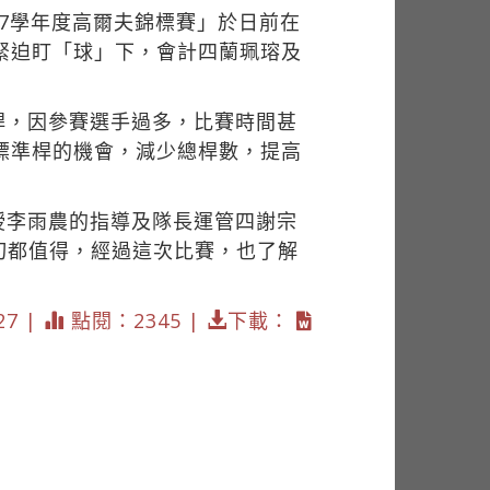
7學年度高爾夫錦標賽」於日前在
緊迫盯「球」下，會計四蘭珮瑢及
桿，因參賽選手過多，比賽時間甚
標準桿的機會，減少總桿數，提高
授李雨農的指導及隊長運管四謝宗
切都值得，經過這次比賽，也了解
27 |
點閱：2345 |
下載：