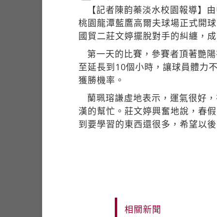
【記者陳韵蓁淡水校園報導】由
桃園龍潭藍鷹高爾夫球場正式開球
國貿二莊文婷擺脫對手的糾纏，成
第一天的比賽，參賽者頂著艷陽
至延長到10個小時，讓球員體力
獲勝機率。
蘭珮瑢謙虛地表示，運氣很好，
漢的幫忙。莊文婷興奮地說，春假
到要學習的東西還很多，希望以後
相關新聞