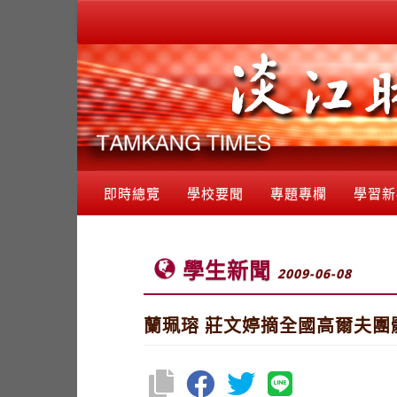
即時總覽
學校要聞
專題專欄
學習新
學生新聞
2009-06-08
蘭珮瑢 莊文婷摘全國高爾夫團