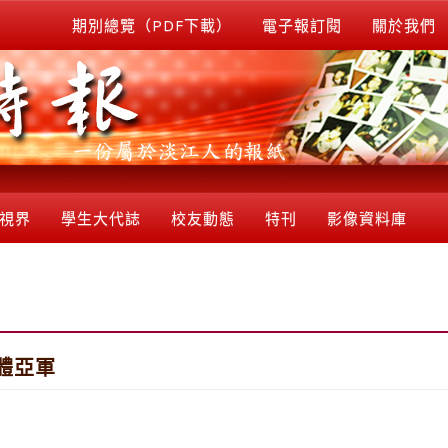
期別總覽（PDF下載）
電子報訂閱
關於我們
視界
學生大代誌
校友動態
特刊
影像資料庫
體亞軍