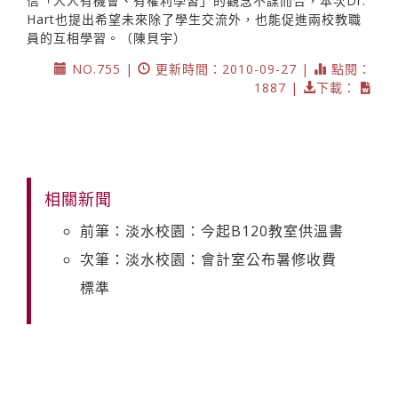
信「人人有機會、有權利學習」的觀念不謀而合，本次Dr.
Hart也提出希望未來除了學生交流外，也能促進兩校教職
員的互相學習。（陳貝宇）
NO.755 |
更新時間：2010-09-27 |
點閱：
1887 |
下載：
相關新聞
前筆：淡水校園：今起B120教室供溫書
次筆：淡水校園：會計室公布暑修收費
標準