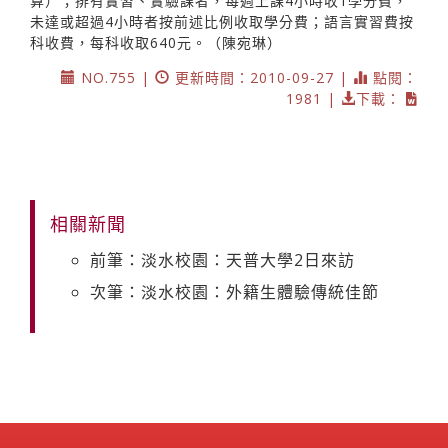
算）；排有實習、實驗課者，每週上課4小時收1學分費，
未達或超過4小時者按前述比例收取學分費；語言實習費按
科收費，每科收取640元。（陳宛琳）
NO.755 |
更新時間：2010-09-27 |
點閱：
1981 |
下載：
相關新聞
前筆：淡水校園：天普大學2日來訪
次筆：淡水校園：外籍生體驗傳統佳節