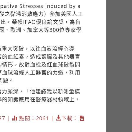
 Stresses Induced by a
人工心瓣引發之黏滯消散應力）參加美國人工
出，榮獲IFAO優良論文獎，為台
國、歐洲、加拿大等300位專家學
有重大突破，以往血液流經心導
素的血紅素，造成腎臟及其他器官
的情形，故對血栓及紅血球破裂問
算血球流經人工器官的力道，利用
問題。
著力頗深，「他建議我以新測量模
學的知識應用在醫療器材領域上，
27 |
點閱：2061 |
下載：