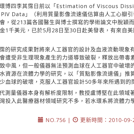
前以「Estimation of Viscous Dissipative
lve Using PIV Data」（利用質量影像流速儀估算由
會，從213篇各國醫生與博士撰寫的學術論文中脫穎而
1千美元，已於5月28日至30日赴美發表，有來自美
霈的研究成果對將來人工器官的設計及血液流動現象
會遭受非生理現象產生的力道導致破裂，釋放出帶毒
致中風，但一般儀器無法預測血球在人工器官中破壞
水資源在流體力學的研究，以「質點影像流速儀」推
少血球的破壞，克服人工器官設計50多年來所遇到的
代測量儀器本身有解析度限制，教授盧博堅在此領域
灣投入此醫療器材領域研究不多，若水環系將流體力
NO.756 |
更新時間：2010-09-