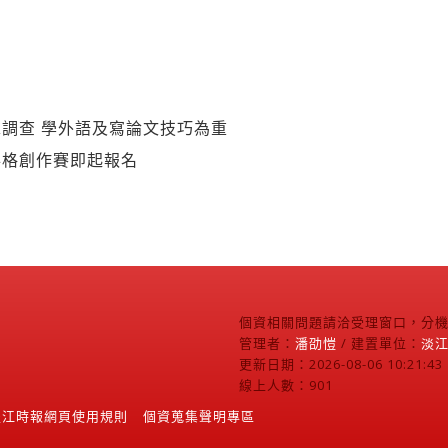
調查 學外語及寫論文技巧為重
落格創作賽即起報名
個資相關問題請洽受理窗口，分機2
管理者：
潘劭愷
/ 建置單位：
淡
更新日期：2026-08-06 10:21:43
線上人數：901
淡江時報網頁使用規則
個資蒐集聲明專區