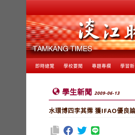
即時總覽
學校要聞
專題專欄
學習新
學生新聞
2009-06-13
水環博四李其霈 獲IFAO優良