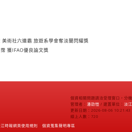
 美術社六連霸 旅遊系學會奪淡蘭閃耀獎
 獲IFAO優良論文獎
個資相關問題請洽受理窗口，分機2
管理者：
潘劭愷
/ 建置單位：
淡
更新日期：2026-08-06 10:21:43
線上人數：720
淡江時報網頁使用規則
個資蒐集聲明專區