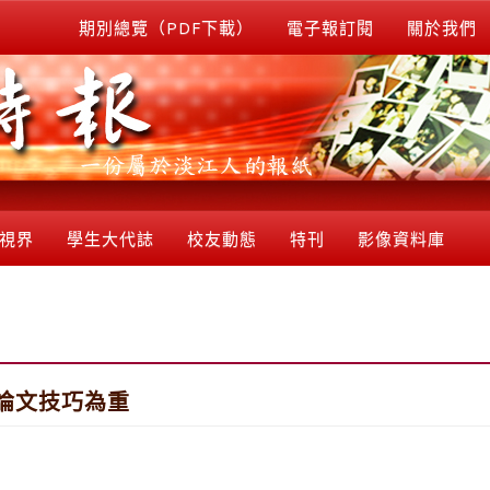
期別總覽（PDF下載）
電子報訂閱
關於我們
視界
學生大代誌
校友動態
特刊
影像資料庫
論文技巧為重