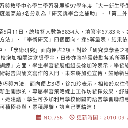
習與教學中心學生學習發展組97學年度「大一新生學
度最高前3名分別為「研究獎學金之補助」、「第二
至5月11日，總填答人數為3834人，填答率67.83
方法」、「學術研究」四個面向。採5等量表，結果
中，「學術研究」面向便占2項。對於「研究獎學金之
本校增加相關清寒獎學金，日後亦將持續鼓勵各系所積
訓練」方面，學生學習發展組組長徐加玲表示，學發
術報告與論文寫作的入門，未來將加強宣傳，鼓勵新
技巧與方法」面向便占3項，徐加玲表示，相較於以往
新生開辦的，專屬學習策略線上工作坊發揮效果，紓
，她建議，學生可多加利用學校開闢的語言學習聯誼
可積極參與，累積經驗，讓自己更精進！
NO.756 |
更新時間：2010-09-