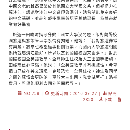
中國文老師雖然畢業於其他國立大學國文系，但卻極力推
薦淡江，讓她對淡江中文系印象深刻，她希望能奠定良好
的中文基礎，並趁年輕多學學英語等其他專長，為將來就
業做好準備。
旅遊一田峻瑋指考分數上國立大學沒問題，卻對蘭陽校
園旅遊與旅館管理學系情有獨鍾，他說：「我對旅遊非常
有興趣，將來也希望從事相關行業，而國內大學旅遊相關
系所就屬淡江最好，所以決定到蘭陽校園來圓夢。」對於
蘭陽校園全英語教學、全體師生住校及大三出國等措施，
田峻瑋信心滿滿，他說：「全英語教學才有挑戰性，希望
把自己放在英文環境，克服恐懼；全體住校，師生及同學
之間的感情會更融洽；至於大三出國，我會試著打工貼補
費用，希望能順利去國外開開眼界。」
NO.758 |
更新時間：2010-09-27 |
點閱：
2850 |
下載：