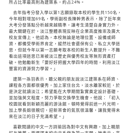
所占比率最高則為建築系，約占24%。
去年指考分發入學以第1志願錄取本校的學生共150名，
今年相對增加69名，學術副校長陳幹男表示，除了近年來
大考分發落點分析越來越精準，讓考生清楚自身實力外，
最大關鍵在於，淡江整體表現反映在企業高度推崇及廣大
校友宣傳上。他認為，本校無論是地理位置、設備或師
資，都備受學術界肯定，縱然社會還保有公、私立大學迷
思，但就今年以第一志願考取本校的新生人數提升，不難
看出這項迷思已漸被淡江歷史與優秀校友等無形資產打
破。他勉勵新生「要好好把握大學四年的時間，利用淡江
豐富的資源努力學習。」
建築一孫羽表示，聽父親的朋友說淡江建築系在師資、
課程各方面都很優秀，加上家住台北，淡水離家較近，於
是決定就讀淡江；希望能在大學期間紮實奠定設計基礎，
並加強英文程度，努力爭取交換學生機會。他說：「初入
校園就看到新穎亮麗的游泳館，頓時覺得前途一片光明，
加上學長姐很親切，迎新茶會的氣氛很溫馨，讓我覺得未
來在淡江的日子充滿希望。」
喜歡閱讀的中文一方詩瑜因為對中文有興趣，加上親朋
好友推薦，而選擇本校中文系做為第一志願，她表示，高