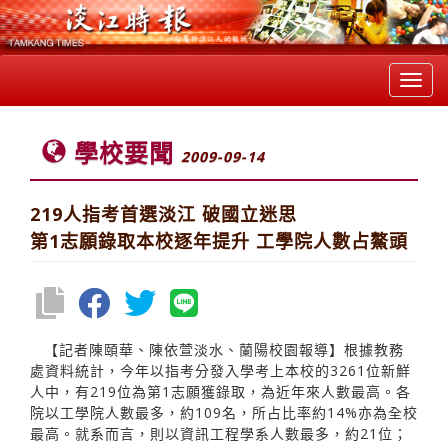
Toggl
navig
學校要聞
2009-09-14
219人指考首選淡江 破國立迷思
第1志願錄取本校逐年提升 工學院人數占鰲頭
【記者陳頤華、陳依萱淡水、蘭陽校園報導】根據教務
處資料統計，今年以指考分發入學考上本校的3261位新鮮
人中，有219位為第1志願獲錄取，為近年來人數最高。各
院以工學院人數最多，約109名，所占比率約14%亦為全校
最高。就系而言，則以資訊工程學系人數最多，約21位；