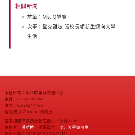
相關新聞
前筆：Ms. Q導覽
次筆：登克難坡 張校長領新生迎向大學
生活
版權所有：淡江時報與媒體中心
電話：02-26250584
傳真：02-26214169
建議使用 Chrome 瀏覽器
個資相關問題請洽受理窗口，分機2799
管理者：
潘劭愷
/ 建置單位：
淡江大學資訊處
更新日期：2026-08-06 06:43:13