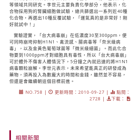
等領域共同研究。李世元主要負責化學部分，他表示，化
合物採用狗的腎臟細胞做試驗，總共篩選出一系列近40種
化合物，再選出10種反覆試驗，「運氣真的是非常好！剛
好就試中！」
實驗證實，「台大病毒崩」在低濃度30至300ppm，便
可同時崩垮抑制H1N1、禽流感、腸病毒等「奈米級病
毒」，以及金黃色葡萄球菌等「微米級細菌」。而此化合
物要到1000ppm才對細胞具有毒性，所以「台大病毒崩」
可於體外不傷害人體情況下，5分鐘之內就迅速的將H1N1
病毒顆粒崩解。李世元表示，未來希望能真正的研發成為
藥物，須再投入為數龐大的時間和金錢，雖然並不容易，
但還是會繼續朝這個目標前進。
NO.758 |
更新時間：2010-09-27 |
點閱：
2728 |
下載：
相關新聞