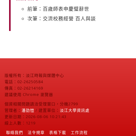
前筆：百歲師表申慶璧辭世
次筆：交流校務經營 百人與談
版權所有：淡江時報與媒體中心
電話：02-26250584
傳真：02-26214169
建議使用 Chrome 瀏覽器
個資相關問題請洽受理窗口，分機2799
管理者：
潘劭愷
/ 建置單位：
淡江大學資訊處
更新日期：2026-08-06 10:21:43
線上人數：1219
聯絡我們
法令規章
表格下載
工作流程