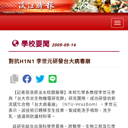
Toggl
navig
學校要聞
2009-09-14
對抗H1N1 李世元研發台大病毒崩
【記者翁浩原淡水校園報導】本校化學系教授李世元參
與「台大奈米生物機電研究群」研究團隊，成功研發抗新
流感化合物「台大病毒崩」（NTU-VirusBom）。李世元
表示，該技術已轉移至生技業，製成乾洗手噴劑、洗手
乳、過濾與防護材料等。
該研究結合台灣科學界菁英，跨醫學、生物工程及化學