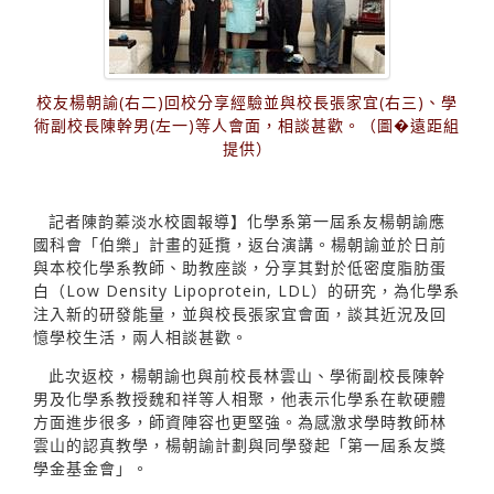
校友楊朝諭(右二)回校分享經驗並與校長張家宜(右三)、學
術副校長陳幹男(左一)等人會面，相談甚歡。（圖�遠距組
提供）
記者陳韵蓁淡水校園報導】化學系第一屆系友楊朝諭應
國科會「伯樂」計畫的延攬，返台演講。楊朝諭並於日前
與本校化學系教師、助教座談，分享其對於低密度脂肪蛋
白（Low Density Lipoprotein, LDL）的研究，為化學系
注入新的研發能量，並與校長張家宜會面，談其近況及回
憶學校生活，兩人相談甚歡。
此次返校，楊朝諭也與前校長林雲山、學術副校長陳幹
男及化學系教授魏和祥等人相聚，他表示化學系在軟硬體
方面進步很多，師資陣容也更堅強。為感激求學時教師林
雲山的認真教學，楊朝諭計劃與同學發起「第一屆系友獎
學金基金會」。