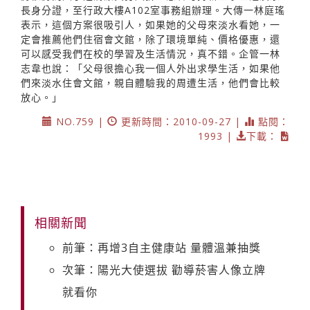
長身分證，至行政大樓A102室事務組辦理。大傳一林庭瑤
表示，這個方案很吸引人，如果她的父母來淡水看她，一
定會推薦他們住宿會文館，除了環境單純、價格優惠，還
可以感受我們在校的學習及生活情況，真不錯。企管一林
志韋也說：「父母很擔心我一個人外出求學生活，如果他
們來淡水住會文館，親自體驗我的周遭生活，他們會比較
放心。」
NO.759 |
更新時間：2010-09-27 |
點閱：
1993 |
下載：
相關新聞
前筆：再增3自主健康站 量體溫兼抽獎
次筆：陽光大使選拔 勸導菸害人像立牌
就看你