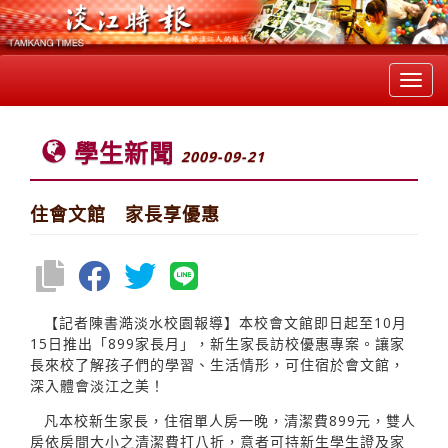
Toggl
navig
學生新聞
2009-09-21
住會文館 家長享優惠
【記者陳書澔淡水校園報導】本校會文館即日起至10月
15日推出「899家長月」，新生家長訪校優惠專案。讓家
長來校了解孩子們的學習、生活情形，可住宿於會文館，
深入體會淡江之美！
凡本校新生家長，住宿單人房一晚，清潔費899元，雙人
房依房間大小之清潔費打八折，意者可持新生學生證及家