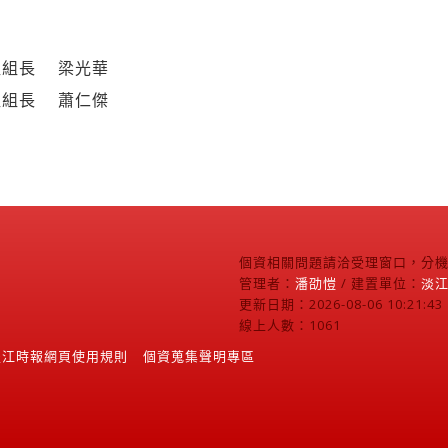
組組長 梁光華
組組長 蕭仁傑
個資相關問題請洽受理窗口，分機2
管理者：
潘劭愷
/ 建置單位：
淡
更新日期：2026-08-06 10:21:43
線上人數：1061
淡江時報網頁使用規則
個資蒐集聲明專區