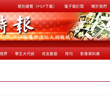
期別總覽（PDF下載）
電子報訂閱
關於我們
視界
學生大代誌
校友動態
特刊
影像資料庫