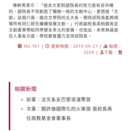
陳幹男表示：「過去大家對趙院長的努力是有目共睹
的，趙院長不但創造了獨樹一格的文創中心，更透過『文
創』這個介面，融合文學院的五大系，期待邱院長能夠領
導所有同仁師生繼續發展文創。」行政副校長高柏園肯定
文創產業帶給同學健全多元的發展，也指出，未來無論是
在人事各方面，學校都會盡力支持邱院長。
NO.761 |
更新時間：2010-09-27 |
點閱：
2559 |
下載：
相關新聞
前筆：法文系友巴黎浪漫聚首
次筆：期許做國際化的火車頭 張校長再
任高教基金會董事長