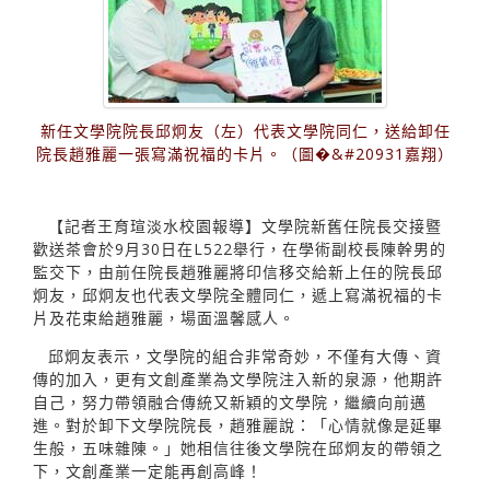
新任文學院院長邱炯友（左）代表文學院同仁，送給卸任
院長趙雅麗一張寫滿祝福的卡片。（圖�&#20931嘉翔）
【記者王育瑄淡水校園報導】文學院新舊任院長交接暨
歡送茶會於9月30日在L522舉行，在學術副校長陳幹男的
監交下，由前任院長趙雅麗將印信移交給新上任的院長邱
炯友，邱炯友也代表文學院全體同仁，遞上寫滿祝福的卡
片及花束給趙雅麗，場面溫馨感人。
邱炯友表示，文學院的組合非常奇妙，不僅有大傳、資
傳的加入，更有文創產業為文學院注入新的泉源，他期許
自己，努力帶領融合傳統又新穎的文學院，繼續向前邁
進。對於卸下文學院院長，趙雅麗說：「心情就像是延畢
生般，五味雜陳。」她相信往後文學院在邱炯友的帶領之
下，文創產業一定能再創高峰！