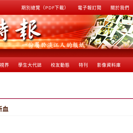
期別總覽（PDF下載）
電子報訂閱
關於我們
視界
學生大代誌
校友動態
特刊
影像資料庫
新血