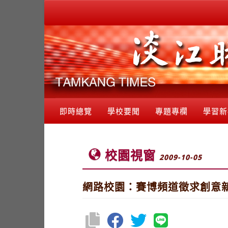
即時總覽
學校要聞
專題專欄
學習新
校園視窗
2009-10-05
網路校園：賽博頻道徵求創意