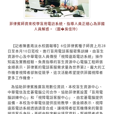
菲律賓師資來校學盲用電訪系統，指導人員正細心為菲國
人員解惑。（圖�吳佳玲）
【記者陳書澔淡水校園報導】6位菲律賓種子師資上月28
日至本月10日蒞校，進行盲用電話客服密集訓練，由盲生
資源中心及中華電信人員傳授「視障遠距電訪系統」操作
知識及實務經驗。負責指導的盲生資源中心電腦工程師張
金順表示，菲律賓的電話客服需求量為世界第2，龐大的工
作機會視障者卻無從競爭，這次活動希望提供菲國視障者
更多工作機會。
為協助菲律賓推廣盲用數位資訊，本校盲生資源中心、
中華電信及宏碁電腦公司合作，協助菲律賓設置「盲用電
腦訓練中心」和「視障電話客服中心」，由宏碁電腦提供
設備，本校及中華電信提供技術教學。張金順表示，視障
遠距電訪系統透過語音合成，讓視障者從耳機傳來的聲音
辨識客戶身份，再經由點字輸出填寫資料，幫視障者成為