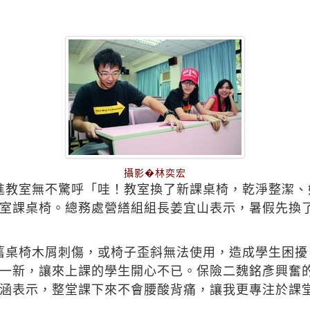
攝影�林奕宏
剛進教室無不驚呼「哇！教室換了新課桌椅，乾淨整潔
室課桌椅。總務處營繕組組長姜宜山表示，暑假先換了
被舊桌椅木屑刺傷，或椅子歪斜無法使用，造成學生困
一新，讓來上課的學生開心不已。保險二魏銘彥興奮
涵表示，整堂課下來不會腰酸背痛，讓我更專注於課