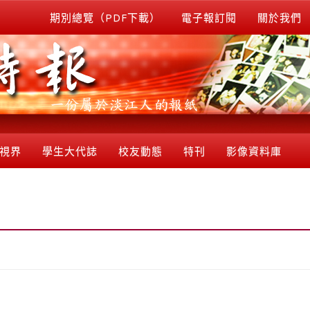
期別總覽（PDF下載）
電子報訂閱
關於我們
視界
學生大代誌
校友動態
特刊
影像資料庫