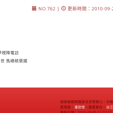
NO.762 |
更新時間：2010-09-
學視障電訪
世 馬總統褒揚
個資相關問題請洽受理窗口，分機2
管理者：
潘劭愷
/ 建置單位：
淡
更新日期：2026-08-05 11:27:17