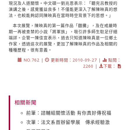
現況及人道關懷。中文碩一劉兆恩表示：「聽完呂教授的
演講之後，感覺獲益良多！不僅能更深入了解陳映真的想
法，也較能夠認同陳映真在當時時空背景下的思想。」
本次展覽，陳映真的第一篇作品「麵攤」，及在戒嚴時
期一再被查禁的小說「將軍族」，吸引許多師生駐足仔細
端詳。企管一陳佳宜表示，過去只知道陳映真是一位鄉土
作家，透過這次的展覽，更加了解陳映真的作品及相關的
種種歷程，很有意義。
NO.762 |
更新時間：2010-09-27 |
點閱：
2260 |
下載：
相關新聞
前筆：諮輔組關懷活動 有你真好傳祝福
次筆：法文系首辦留學展 傳承經驗激