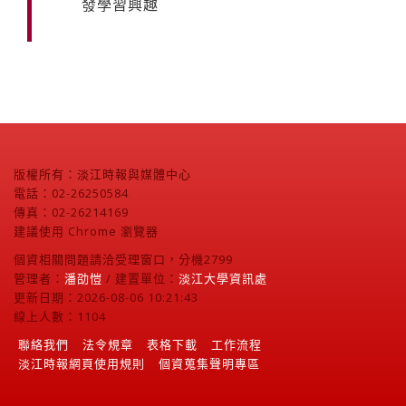
發學習興趣
版權所有：淡江時報與媒體中心
電話：02-26250584
傳真：02-26214169
建議使用 Chrome 瀏覽器
個資相關問題請洽受理窗口，分機2799
管理者：
潘劭愷
/ 建置單位：
淡江大學資訊處
更新日期：2026-08-06 10:21:43
線上人數：1104
聯絡我們
法令規章
表格下載
工作流程
淡江時報網頁使用規則
個資蒐集聲明專區