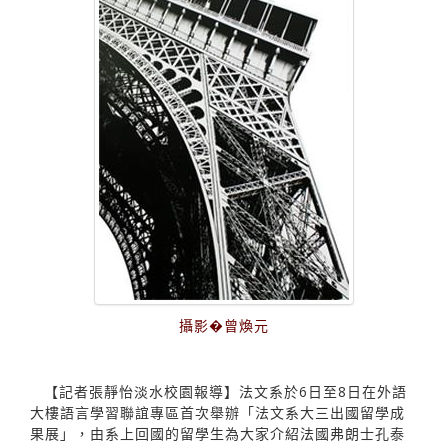
攝影�曾煥元
【記者張靜怡淡水校園報導】法文系於6日至8日在外語
大樓語言學習聯誼專區首次舉辦「法文系大三出國留學成
果展」，由系上回國的留學生為大家介紹法國弗朗士孔泰