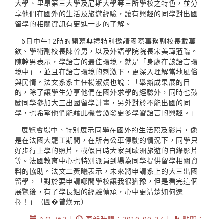
大學、里昂第三大學及尼斯大學等三所學校之特色，並分
享他們在國外的生活及旅遊經驗，讓有興趣的同學對出國
留學的相關資訊有更進一步的了解。
6日中午12時的開幕典禮特別邀請國際事務副校長戴萬
欽、學術副校長陳幹男，以及外語學院院長宋美璍蒞臨。
陳幹男表示，學語言的最佳環境，就是「身處在該語言環
境中」，並且在語言環境的刺激下，更深入理解當地風俗
與民情。法文系系主任楊淑娟也說：「舉辦成果展的目
的，除了讓學生分享他們在國外求學的經驗外，同時也鼓
勵同學參加大三出國留學計畫，另外對於不能出國的同
學，也希望他們能藉此機會激發更多學習語言的興趣。」
展覽會場中，特別展示同學在國外的生活照及影片，像
是在法國大罷工期間，在所有公車停駛的情況下，同學只
好步行上學的照片，或假日時大家到歐洲旅遊的自錄影片
等。法國教育中心也特別派員到場為同學提供留學相關資
料的協助。法文二黃曦表示，未來將申請系上的大三出國
留學，「對於要申請哪間學校讓我很猶豫，但是看完這個
展覽後，有了學長姐的經驗傳承，心中更清楚如何選
擇！」（圖�曾煥元）
NO.762 |
更新時間：2010-09-27 |
點閱：