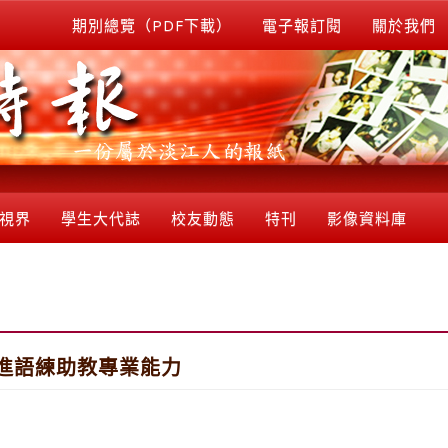
期別總覽（PDF下載）
電子報訂閱
關於我們
視界
學生大代誌
校友動態
特刊
影像資料庫
進語練助教專業能力