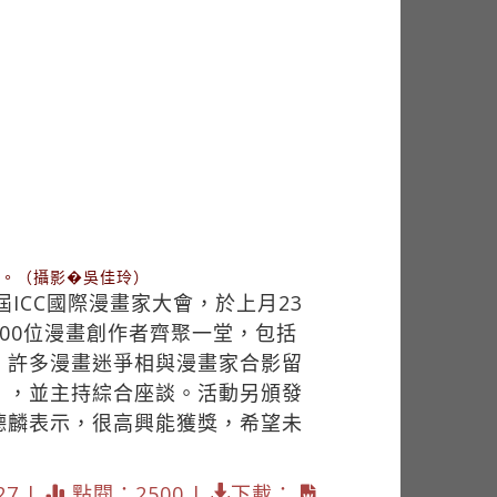
名。（攝影�吳佳玲）
ICC國際漫畫家大會，於上月23
00位漫畫創作者齊聚一堂，包括
，許多漫畫迷爭相與漫畫家合影留
」，並主持綜合座談。活動另頒發
德麟表示，很高興能獲獎，希望未
27 |
點閱：2500 |
下載：