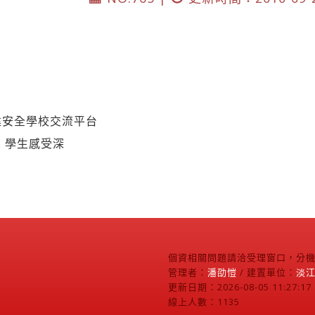
 建安全學校交流平台
 學生感受深
個資相關問題請洽受理窗口，分機2
管理者：
潘劭愷
/ 建置單位：
淡
更新日期：2026-08-05 11:27:17
線上人數：1135