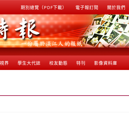
期別總覽（PDF下載）
電子報訂閱
關於我們
視界
學生大代誌
校友動態
特刊
影像資料庫