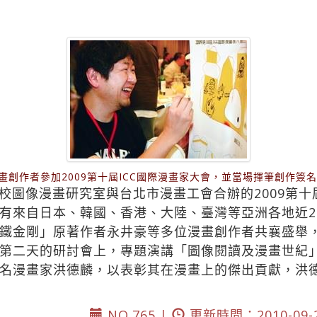
漫畫創作者參加2009第十屆ICC國際漫畫家大會，並當場揮筆創作簽
圖像漫畫研究室與台北市漫畫工會合辦的2009第十屆
有來自日本、韓國、香港、大陸、臺灣等亞洲各地近2
鐵金剛」原著作者永井豪等多位漫畫創作者共襄盛舉
第二天的研討會上，專題演講「圖像閱讀及漫畫世紀
名漫畫家洪德麟，以表彰其在漫畫上的傑出貢獻，洪
NO.765 |
更新時間：2010-09-