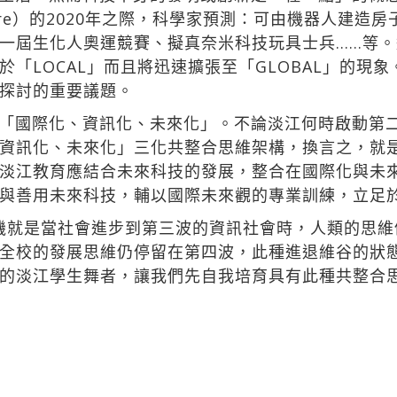
ture）的2020年之際，科學家預測：可由機器人建
一屆生化人奧運競賽、擬真奈米科技玩具士兵……等
「LOCAL」而且將迅速擴張至「GLOBAL」的現
探討的重要議題。
「國際化、資訊化、未來化」。不論淡江何時啟動第
資訊化、未來化」三化共整合思維架構，換言之，就
淡江教育應結合未來科技的發展，整合在國際化與未
與善用未來科技，輔以國際未來觀的專業訓練，立足
的危機就是當社會進步到第三波的資訊社會時，人類的思
全校的發展思維仍停留在第四波，此種進退維谷的狀
的淡江學生舞者，讓我們先自我培育具有此種共整合