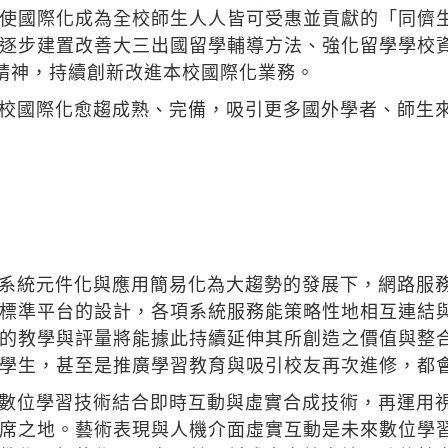
使國際化成為全校師生人人皆可受惠並貢獻的「同儕
逐步建置改善大三出國留學輔導方法、強化留學學校資
管精神，持續創新改進本校國際化業務。
校國際化愈趨成熟、完備，吸引更多國外學者、師生
系統元件化與應用簡易化為大趨勢的發展下，網路服
標準平台的設計，各項系統服務能策略性地相互連結
的教學與評量將能據此持續延伸其所創造之價值與整
學生，甚至是推廣學習教育與吸引校友再次進修，都
數位學習技術結合即時互動與虛實合成技術，再運用
席之地。藝術表現與人機介面虛實互動是未來數位學