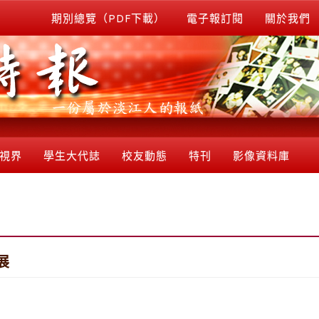
期別總覽（PDF下載）
電子報訂閱
關於我們
視界
學生大代誌
校友動態
特刊
影像資料庫
展