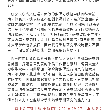
另外，回饋金由國科會核定計畫案管理費之10%，提高為
20%。
研發長康尚文建議，休假的教師可積極申請國科會補
助。他表示，這項放寬不但對老師利多，系所對出國研究
教師之職缺安排，也較能妥善規劃。曾於民國96年赴美研
究，今年也申請至芬蘭研究的決策系教授時序時以過來人
的經驗表示，延長至6個月對教師而言，研究時間更完整，
研究內容也更周延；尤其往常只能利用暑假3個月出國，國
外大學學者也多放假，因此找尋重點研究學校時相對不容
易，「相信延長時間後，對研究更有幫助。」
圖書館館長黃鴻珠則分析，申請人文及社會科學研究圖
書計畫，採購書單列表的準備工作相當繁瑣，需要大量人
力收集資料，因此增加工讀金對教師進行研究有極大幫
助。她說明，此計畫申請不易，加上規定須由圖書館館長
共同主持，因此圖書館會給予全力的支援，只要提出相關
領域之「關鍵語」，圖書館會協助書籍的搜尋。曾獲該計
畫補助的外語學院院長宋美璍表示，研究過程中需要大量
人力與經費，「工讀金的增加，可吸引學生參與研究，不
但增加人力，也能訓練學生培養學術研究的能力。」
NO.775 |
更新時間：2010-09-27 |
點閱：