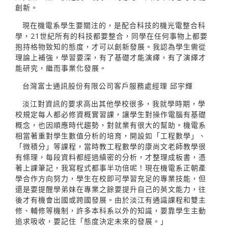
創新。
現在機電系學生要關注的，是配合科技的機光電整合科
學，21世紀所有的科技都要整合，同學在任何事物上都要
抱持格物致知的態度，才可以創新發展。我認為學生需從
理論上補強，學習要深，有了基礎才能演繹，有了演繹才
能研究，繼而事業化發展。
台灣富士通訊股份有限公司客戶服務處經理 邱宇輝
淡江對資訊的要求高出其他學校很多，我就學時期，學
校規定每人都必修資概實習課，讓學生對操作電腦有基礎
概念，也因順應時代趨勢，對就業有很大的幫助。機電系
相當著重對學生數值分析的培育，開設如「工程數學」、
「微積分」等課程，當時教工程數學的康尚文老師教學很
有條理，每段資料都經過縝密的分析，才整理成板書，憑
著上課筆記，我寫程式都事半功倍呢！現在機電系正朝產
學合作方向努力，學生在校即可學習充足的專業技能，但
還是要提醒學弟妹在專業之餘要提升自己的英文能力，往
後才有機會出國或跨國發展。由於淡江有通識課程和雙主
修、輔修等機制，許多本科系以外的知識，要靠學生主動
追求吸收，要記住「態度決定未來的發展。」