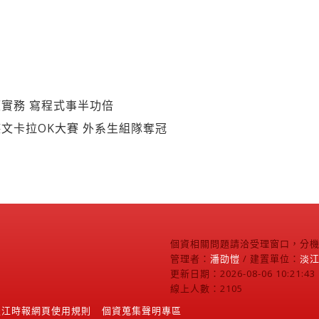
實務 寫程式事半功倍
文卡拉OK大賽 外系生組隊奪冠
個資相關問題請洽受理窗口，分機2
管理者：
潘劭愷
/ 建置單位：
淡
更新日期：2026-08-06 10:21:43
線上人數：2105
淡江時報網頁使用規則
個資蒐集聲明專區