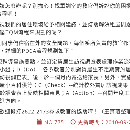
該怎麼辦呢？別擔心！找軍訓室的教官們訴說你的困
流程吧！
視我們的居住環境給予相關建議，並幫助解決租屋問
循TQM流程來規劃的呢？
照顧到同學們住宿在外的安全問題，每個系所負責的教官
，詳細的PDCA流程規劃如下：
生訪視輔導實施要點，並訂定賃居生訪視調查表處理作業
小組；D（Do）--各系教官分別對賃居生不定期實施
訪視調查表」後，於一個月內寄送給家長，另外，實
小百科供等；C（Check）--統計校外賃居訪視成
調查表上反映相關意見；A（Action）--召開年
進方向。
迎撥打2622-2173尋求教官的協助唷！（王育瑄整
NO.775 |
更新時間：2010-09-