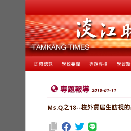
即時總覽
學校要聞
專題專欄
學習新
專題報導
2010-01-11
Ms.Q之18--校外賃居生訪視